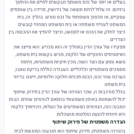
בעלים או יותר של נכס משותף מבקשים לסיים את ההיתוך
ביניהם. זה עלול להיות תוצאה של גירושין, פרידה בין שותפים
עסקיים, או סכסוך משפחתי על נכס מורש. בהליך זה, בית
המשפט לענייני משפחה או בית המשפט המחוזי קובעים
כיצד לחלק את הנכס או לממשו, וכיצד להפיץ את ההכנסה בין
הצדדים.
תפקידו של עורך הדין בתהליך זה הוא מכריע: הוא מייצג את
האינטרסים החוקיים של הלקוח, מגיש בקשות בית משפט,
משא ומתן עם הצד השני, מכין תיקיות משפטיות, וניתוח
מסמכים משפטיים וכלכליים. העבודה כוללת בדיקת טאבו,
הערכת שווי נכס, הכנת תכניות חלוקה חלופיות, וייצוג בדיוני
בית משפט.
בגלל מורכבות זו, שכר הטרחה של עורך הדין בפירוק שיתוף
יכול להשתנות באופן משמעותי בהתאם לגורמים שונים. הבנת
המבנה הזה, הגורמים המשפיעים על העלות, וזכויותיך כלקוח
היא חיונית להנעת החלטות מושכלות.
הגדרה משפטית של פירוק שיתוף
בהגדרה משפטית, פירוק שיתוף הוא תובענה המוגשת לבית