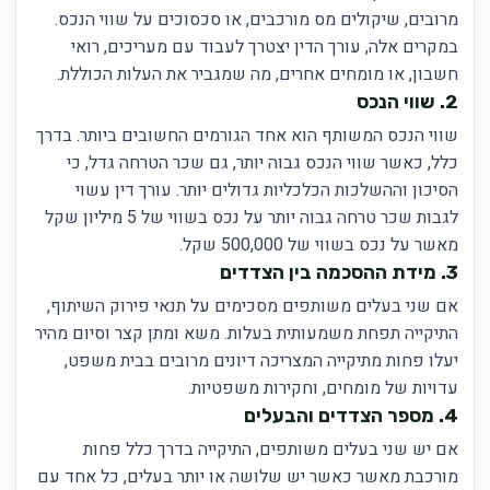
מרובים, שיקולים מס מורכבים, או סכסוכים על שווי הנכס.
במקרים אלה, עורך הדין יצטרך לעבוד עם מעריכים, רואי
חשבון, או מומחים אחרים, מה שמגביר את העלות הכוללת.
2. שווי הנכס
שווי הנכס המשותף הוא אחד הגורמים החשובים ביותר. בדרך
כלל, כאשר שווי הנכס גבוה יותר, גם שכר הטרחה גדל, כי
הסיכון וההשלכות הכלכליות גדולים יותר. עורך דין עשוי
לגבות שכר טרחה גבוה יותר על נכס בשווי של 5 מיליון שקל
מאשר על נכס בשווי של 500,000 שקל.
3. מידת ההסכמה בין הצדדים
אם שני בעלים משותפים מסכימים על תנאי פירוק השיתוף,
התיקייה תפחת משמעותית בעלות. משא ומתן קצר וסיום מהיר
יעלו פחות מתיקייה המצריכה דיונים מרובים בבית משפט,
עדויות של מומחים, וחקירות משפטיות.
4. מספר הצדדים והבעלים
אם יש שני בעלים משותפים, התיקייה בדרך כלל פחות
מורכבת מאשר כאשר יש שלושה או יותר בעלים, כל אחד עם