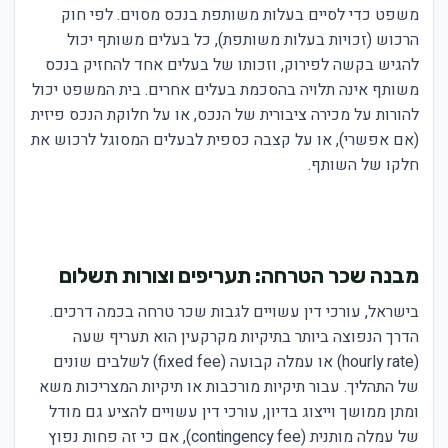
משפט כדי לסיים בעלות משותפת בנכס מסוים. לפי חוק
הרכוש (זכויות בעלות משותפת), כל בעלים משותף יכול
להגיש בקשה לפירוק, וזכותו של בעלים אחד להחזיק בנכס
משותף אינה תלויה בהסכמת בעלים אחרים. בית המשפט יכול
להורות על מכירה ציבורית של הנכס, או על חלוקת הנכס פיזית
(אם אפשרי), או על קצבה כספית לבעלים המסוגל לרכוש את
חלקו של השותף.
מבנה שכר הטרחה: תעריפים וצורות תשלום
בישראל, עורכי דין עשויים לגבות שכר טרחה בכמה דרכים.
הדרך הנפוצה ביותר בתיקיות מקרקעין הוא תעריף שעה
(hourly rate) או עמלה קבועה (fixed fee) לשלבים שונים
של התהליך. עבור תיקיות מורכבות או תיקיות המצריכות משא
ומתן ממושך וייצוג בדיון, עורכי דין עשויים להציע גם מודל
של עמלה מותנית (contingency fee), אם כי זה פחות נפוץ