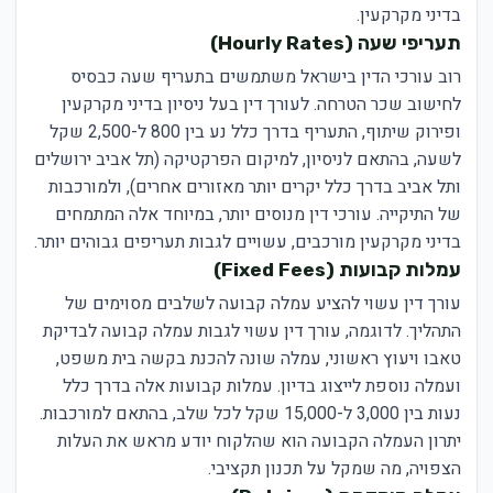
בדיני מקרקעין.
תעריפי שעה (Hourly Rates)
רוב עורכי הדין בישראל משתמשים בתעריף שעה כבסיס
לחישוב שכר הטרחה. לעורך דין בעל ניסיון בדיני מקרקעין
ופירוק שיתוף, התעריף בדרך כלל נע בין 800 ל-2,500 שקל
לשעה, בהתאם לניסיון, למיקום הפרקטיקה (תל אביב ירושלים
ותל אביב בדרך כלל יקרים יותר מאזורים אחרים), ולמורכבות
של התיקייה. עורכי דין מנוסים יותר, במיוחד אלה המתמחים
בדיני מקרקעין מורכבים, עשויים לגבות תעריפים גבוהים יותר.
עמלות קבועות (Fixed Fees)
עורך דין עשוי להציע עמלה קבועה לשלבים מסוימים של
התהליך. לדוגמה, עורך דין עשוי לגבות עמלה קבועה לבדיקת
טאבו ויעוץ ראשוני, עמלה שונה להכנת בקשה בית משפט,
ועמלה נוספת לייצוג בדיון. עמלות קבועות אלה בדרך כלל
נעות בין 3,000 ל-15,000 שקל לכל שלב, בהתאם למורכבות.
יתרון העמלה הקבועה הוא שהלקוח יודע מראש את העלות
הצפויה, מה שמקל על תכנון תקציבי.