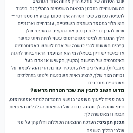
שכר הטרחה של עורכת הדין מהווה אחד הגורמים
המשמעותיים בתכנון הוצאות משפטיות בתהליך זה. בניגוד
לתפיסה נפוצה, שכר הטרחה אינו סכום קבוע או סטנדרטי —
הוא תלוי במספר משתנים משפטיים, עובדתיים וארגוניים
שיש להבין כדי לתכנן נכון את התקציב המשפטי שלך.
הליך התנגדות למינוי אפוטרופוס עשוי להיות חיוני כאשר
קיימים חששות לגבי כושרה של אדם לשמש כאפוטרופוס,
או כאשר יש דיון בשאלה מי הוא המועמד הראוי ביותר להגנת
האינטרסים של הנישום (הקטין, הקשיש או אדם בעל
מוגבלות). בתהליכים אלה, תפקיד עורכת הדין הוא לשמור על
זכויות הצד שלך, להציג ראיות משכנעות ולנווט בתהליכים
משפטיים מורכבים.
מדוע חשוב להבין את שכר הטרחה מראש?
בעת פנייה לייעוץ משפטי בנושא התנגדות למינוי אפוטרופוס,
חיוני שתהיה לך תמונה ברורה של ההוצאות הכלכליות הצפויות.
הבנה זו מאפשרת לך:
תכנון תקציבי:
הערכת ההוצאות הכוללות וחלוקתן על פני
שלבי ההליך השונים.