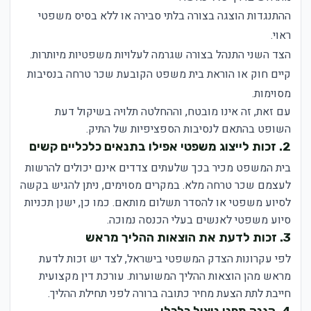
ההתנגדות הוצגה בצורה בלתי סבירה או ללא בסיס משפטי
ראוי.
הצד השני התנהל בצורה שגרמה לעלויות משפטיות מיותרות.
קיים חוק או הוראת בית משפט הקובעת שכר טרחה בנסיבות
מסוימות.
עם זאת, זה אינו מובטח, וההחלטה תלויה בשיקול דעת
השופט בהתאם לנסיבות הספציפיות של התיק.
2. זכות לייצוג משפטי אפילו בתנאים כלכליים קשים
בית המשפט מכיר בכך שלעתים צדדים אינם יכולים להרשות
לעצמם שכר טרחה מלא. במקרים מסוימים, ניתן להגיש בקשה
לסיוע משפטי או להסדר תשלום מותאם. כמו כן, ישנן תכניות
סיוע משפטי לאנשים בעלי הכנסה נמוכה.
3. זכות לדעת את הוצאות ההליך מראש
לפי עקרונות הצדק המשפטי בישראל, לצד יש זכות לדעת
מראש מהן הוצאות ההליך המשוערות. עורכת דין מקצועית
חייבת לתת הצעת מחיר כתובה ברורה לפני תחילת ההליך.