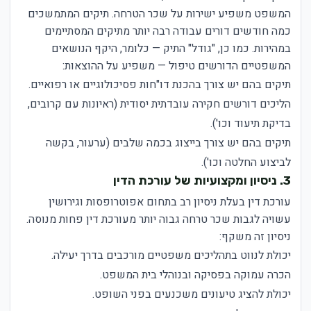
המשפט משפיע ישירות על שכר הטרחה. תיקים המתמשכים
כמה חודשים דורים עבודה רבה יותר מתיקים המסתיימים
במהירות. כמו כן, "גודל" התיק — כלומר, היקף הנושאים
המשפטיים הדורשים טיפול — משפיע על ההוצאות:
תיקים בהם יש צורך בהכנת דו"חות פסיכולוגיים או רפואיים.
הליכים דורשים חקירה עובדתית יסודית (ראיונות עם קרובים,
בדיקת תיעוד וכו').
תיקים בהם יש צורך בייצוג בכמה שלבים (ערעור, בקשה
לביצוע החלטה וכו').
3. ניסיון ומקצועיות של עורכת הדין
עורכת דין בעלת ניסיון רב בתחום אפוטרופסות וגירושין
עשויה לגבות שכר טרחה גבוה יותר מעורכת דין פחות מנוסה.
ניסיון זה משקף:
יכולת לנווט בתהליכים משפטיים מורכבים בדרך יעילה.
הכרה עמוקה בפסיקה ובנוהלי בית המשפט.
יכולת להציג טיעונים משכנעים בפני השופט.