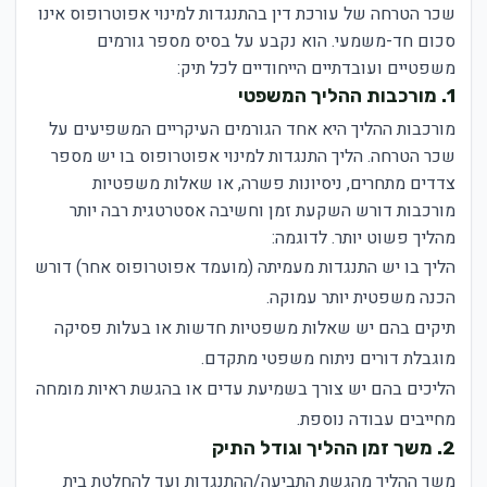
שכר הטרחה של עורכת דין בהתנגדות למינוי אפוטרופוס אינו
סכום חד-משמעי. הוא נקבע על בסיס מספר גורמים
משפטיים ועובדתיים הייחודיים לכל תיק:
1. מורכבות ההליך המשפטי
מורכבות ההליך היא אחד הגורמים העיקריים המשפיעים על
שכר הטרחה. הליך התנגדות למינוי אפוטרופוס בו יש מספר
צדדים מתחרים, ניסיונות פשרה, או שאלות משפטיות
מורכבות דורש השקעת זמן וחשיבה אסטרטגית רבה יותר
מהליך פשוט יותר. לדוגמה:
הליך בו יש התנגדות מעמיתה (מועמד אפוטרופוס אחר) דורש
הכנה משפטית יותר עמוקה.
תיקים בהם יש שאלות משפטיות חדשות או בעלות פסיקה
מוגבלת דורים ניתוח משפטי מתקדם.
הליכים בהם יש צורך בשמיעת עדים או בהגשת ראיות מומחה
מחייבים עבודה נוספת.
2. משך זמן ההליך וגודל התיק
משך ההליך מהגשת התביעה/ההתנגדות ועד להחלטת בית