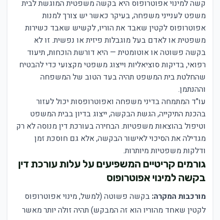
קשה למינוי אפוטרופוס היא בקשה משפטית המוגשת לבית
משפט לענייני משפחה, בעיקר כאשר יש צורך למנות
אפוטרופוס לקטין שאבד את הוריו, לקשיש שאבד כשירות
משפטית או לאדם בעל מוגבלות פיזית או נפשית. זו לא
בקשה פשוטה או אוטומטית — היא דורשת הוכחות, תיעוד
רפואי, בדיקות סוציאליות וייצוג משפטי מקצועי כדי להבטיח
שהחלטת בית המשפט תהיה בעד הטוב של המשפחה
וההנתמן.
עו"ד המתמחה בדיני משפחה ואפוטרופסות יכול לעזור
בהכנת התיקייה, הגשת הבקשה, ייצוג בדיון בבית המשפט
וטיפול בהוצאות משפטיות. הבחירה בעורכת דין מנוסה לא רק
מגדילה את הסיכוי לאישור הבקשה, אלא גם חוסכת זמן
ודלקות משפטיות מיותרות.
גורמים קריטיים המשפיעים על עלות עורכת דין
בקשה למינוי אפוטרופוס
מורכבות המקרה:
בקשה פשוטה (למשל, מינוי אפוטרופוס
לקטין שאחד מהוריו הוא זה המבקש) תהיה זולה יותר מאשר