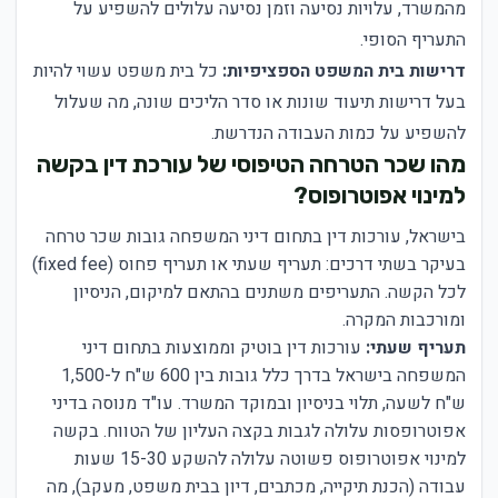
מהמשרד, עלויות נסיעה וזמן נסיעה עלולים להשפיע על
התעריף הסופי.
דרישות בית המשפט הספציפיות:
כל בית משפט עשוי להיות
בעל דרישות תיעוד שונות או סדר הליכים שונה, מה שעלול
להשפיע על כמות העבודה הנדרשת.
מהו שכר הטרחה הטיפוסי של עורכת דין בקשה
למינוי אפוטרופוס?
בישראל, עורכות דין בתחום דיני המשפחה גובות שכר טרחה
בעיקר בשתי דרכים: תעריף שעתי או תעריף פחוס (fixed fee)
לכל הקשה. התעריפים משתנים בהתאם למיקום, הניסיון
ומורכבות המקרה.
תעריף שעתי:
עורכות דין בוטיק וממוצעות בתחום דיני
המשפחה בישראל בדרך כלל גובות בין 600 ש"ח ל-1,500
ש"ח לשעה, תלוי בניסיון ובמוקד המשרד. עו"ד מנוסה בדיני
אפוטרופסות עלולה לגבות בקצה העליון של הטווח. בקשה
למינוי אפוטרופוס פשוטה עלולה להשקע 15-30 שעות
עבודה (הכנת תיקייה, מכתבים, דיון בבית משפט, מעקב), מה