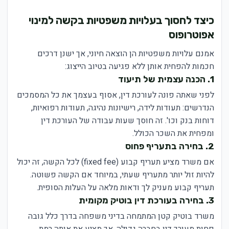
כיצד לחסוך בעלויות משפטיות בקשה למינוי
אפוטרופוס
אמנם עלויות משפטיות הן הוצאה חיוני, אך ישנן דרכים
חכמות להפחית אותן ללא פגיעה בטיוב הייצוג:
1. הכנה עצמית של תיעוד
לפני שאתה פונה לעורכת דין, אסוף בעצמך את כל המסמכים
הנדרשים: תעודות לידה, רישיונות נהיגה, תעודות רפואיות,
דוחות בנק וכו'. זה חוסך שעות עבודה של העורכת דין
ומפחית את השכר הכולל.
2. בחירה בתעריף פחוס
אם משרד מציע תעריף קבוע (fixed fee) לכל הקשה, זה יכול
להיות זול יותר מתעריף שעתי, במיוחד אם הקשה פשוטה.
תעריף קבוע מעניק לך ודאות מלאה על העלות הסופית.
3. בחירה בעורכת דין בוטיק מקומית
משרד בוטיק קטן המתמחה בדיני משפחה בדרך כלל גובה
פחות מעורך דין בחברה גדולה, אך מציע את אותה רמת