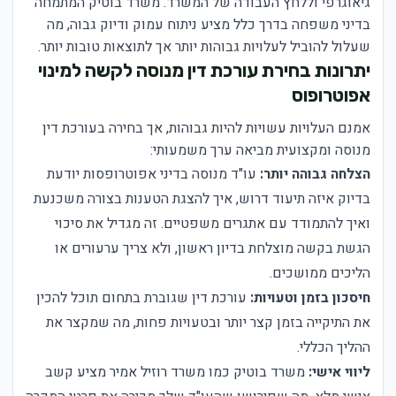
גיאוגרפי וללחץ העבודה של המשרד. משרד בוטיק המתמחה
בדיני משפחה בדרך כלל מציע ניתוח עמוק ודיוק גבוה, מה
שעלול להוביל לעלויות גבוהות יותר אך לתוצאות טובות יותר.
יתרונות בחירת עורכת דין מנוסה לקשה למינוי
אפוטרופוס
אמנם העלויות עשויות להיות גבוהות, אך בחירה בעורכת דין
מנוסה ומקצועית מביאה ערך משמעותי:
הצלחה גבוהה יותר:
עו"ד מנוסה בדיני אפוטרופסות יודעת
בדיוק איזה תיעוד דרוש, איך להצגת הטענות בצורה משכנעת
ואיך להתמודד עם אתגרים משפטיים. זה מגדיל את סיכוי
הגשת בקשה מוצלחת בדיון ראשון, ולא צריך ערעורים או
הליכים ממושכים.
חיסכון בזמן וטעויות:
עורכת דין שגוברת בתחום תוכל להכין
את התיקייה בזמן קצר יותר ובטעויות פחות, מה שמקצר את
ההליך הכללי.
ליווי אישי:
משרד בוטיק כמו משרד רוזיל אמיר מציע קשב