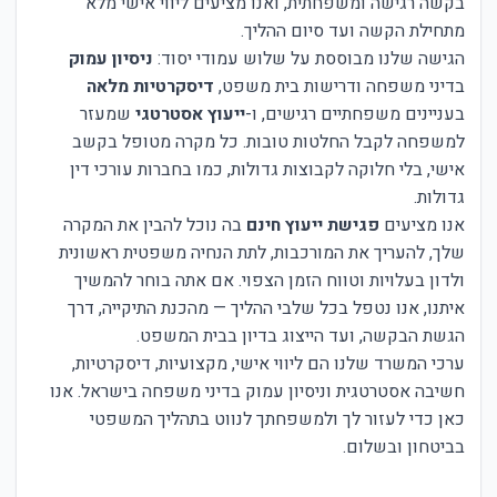
בקשה רגישה ומשפחתית, ואנו מציעים ליווי אישי מלא
מתחילת הקשה ועד סיום ההליך.
הגישה שלנו מבוססת על שלוש עמודי יסוד:
ניסיון עמוק
בדיני משפחה ודרישות בית משפט,
דיסקרטיות מלאה
בעניינים משפחתיים רגישים, ו-
ייעוץ אסטרטגי
שמעזר
למשפחה לקבל החלטות טובות. כל מקרה מטופל בקשב
אישי, בלי חלוקה לקבוצות גדולות, כמו בחברות עורכי דין
גדולות.
אנו מציעים
פגישת ייעוץ חינם
בה נוכל להבין את המקרה
שלך, להעריך את המורכבות, לתת הנחיה משפטית ראשונית
ולדון בעלויות וטווח הזמן הצפוי. אם אתה בוחר להמשיך
איתנו, אנו נטפל בכל שלבי ההליך — מהכנת התיקייה, דרך
הגשת הבקשה, ועד הייצוג בדיון בבית המשפט.
ערכי המשרד שלנו הם ליווי אישי, מקצועיות, דיסקרטיות,
חשיבה אסטרטגית וניסיון עמוק בדיני משפחה בישראל. אנו
כאן כדי לעזור לך ולמשפחתך לנווט בתהליך המשפטי
בביטחון ובשלום.