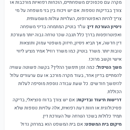
מקרה עם סכסוכים משפחתיים, הוכחות רפואיות מורכבות או
צורך בבדיקות נוספות. אם יש ויכוח בין בני משפחה על מי
צריך להיות האפוטרופוס, העלויות עולות משמעותית.
ניסיון העורכת דין:
עו"ד בוטיק המתמחה בדיני משפחה
ואפוטרופסות בדרך כלל תגבה שכר טרחה גבוה יותר מעורכת
דין חדשה, אך תביא ניסיון, חיזוק משפטי עמוק ותוצאות
טובות יותר. משרד בוטיק כמו משרד רוזיל אמיר מציע ליווי
אישי וקשב מרוכז.
משך הטיפול:
כמה זמן תימשך ההליך? בקשה פשוטה עשויה
להסתיים בדיון אחד, בעוד מקרה מורכב או עם ערעורים עלול
להימשך חודשים. כל שעת עבודה נוספת מוסיפה לעלות
הכוללת.
דרישות תיעוד ובדיקות:
אם יש צורך בדוח סוציאלי, בדיקה
פסיכולוגית או חוות דעת רפואית, אלה עלויות נוספות שלא
תמיד כלולות בשכר הטרחה של העורכת דין.
מיקום בית המשפט:
אם בית המשפט הוא במרחק גדול