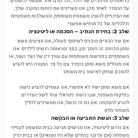
בריאותיים וחינוכיים של הילד, וכל גורם אחר שעשוי להשפיע
על ההסדר. לאחר מכן, אנו מעריכים את כוחות המקרה שלך,
את הסיכויים להשיג משמורת משותפת, וההשלכות משפטיות
וכלכליות של כל תרחיש אפשרי.
שלב 2: בחירת הנתיב — הסכמה או ליטיגציה
אם שני ההורים מוכנים לשיתוף פעולה, אנו מציעים משא
ומתן מכוונת. זה חוסך זמן, כסף וטראומה רגשית לילדים. אנו
משתתפים בפגישות משותפות עם עורך דין של הצד השני, או
אנו מנהלים משא ומתן בנפרד עם כל צד. המטרה היא להגיע
להסכם שניתן לאישור בית משפט.
אם משא ומתן ישיר לא אפשרי, אנו עשויים להציע גישור
בפיקוח משפטי, שבו גישור ניטראלי עוזר לשני הצדדים
להגיע להסכמה. אם גם זה נכשל, אנו ממשיכים להליך
משפטי מלא.
שלב 3: הגשת התביעה או הבקשה
אם נדרש ליטיגציה, אנו מגישים תביעה בבית המשפט לענייני
משפחה (אם מדובר בהורים שלא היו נשואים) או בבית הדין