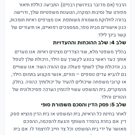
הרבני (אם מדובר בגירושין רבניים). התביעה כוללת תיאור
מפורט של נסיבות המקרה, הטענות משפטיות שלך, ודרישה
ברורה לחלוקת משמורת משותפת. אנו מצרפים ראיות תומכות,
כגון אישורים מבית ספר, ממסמכים רפואיים, או תיעודים של
קשר בינך לילד.
שלב 4: שלב ההוכחות וההעדויות
בהליך משפטי מלא, שני הצדדים מציגים ראיות. אנו מעדים
אותך כעד ראשי בנוגע לקשרך עם הילד, היכולת שלך לטפל
בו, והיכולת שלך לשתף פעולה עם ההורה השני. אנו עשויים
גם להביא עדים נוספים — מורים, אנשי מקצוע בתחום הילד,
או קרובי משפחה שיכולים להעיד על יכולותיך כהורה. בחלק
מהמקרים, בית המשפט עשוי להזמין הערכה פסיכולוגית של
ההורים והילד.
שלב 5: פסק הדין והסכם משמורת סופי
לאחר בחינת כל הראיות, בית המשפט או בית הדין מוציא פסק
דין. אם בחרת בהסדר משותף והגעת להסכמה, ההסכם
מאושר על ידי בית המשפט וכל צד חייב להיצמד לו. אם בית