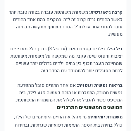
קרבה גיאוגרפית:
משמורת משותפת עובדת בצורה טובה יותר
כאשר ההורים גרים קרוב זה לזה. במקרים בהם אחד ההורים
עובר למחוז אחר או לחו״ל, הסדר משותף מתקשה מבחינה
מעשית.
גיל הילד:
ילדים קטנים מאוד (עד גיל 3) בדרך כלל מעדיפים
יציבות ודפוס שינה עקבי, מה שמקשה על משמורת משותפת
שמחייבת מעבר תכוף בין בתים. ילדים גדולים יותר עשויים
להיות מסוגלים יותר להתמודד עם הסדר כזה.
בריאות נפשית וגופנית:
אם אחד ההורים סובל מהפרעה
נפשית חמורה, התמכרות או הוכח כעושה פגע לילד, בית
המשפט עשוי להגביל או לשלול את המשמורת המשותפת.
המושגים המשפטיים המרכזיים
משמורת יומיומית:
מי מנהל את החיים היומיומיים של הילד,
כולל בחירת בית הספר, התאמות רפואיות שגרתיות, ובחירות