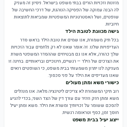
מזונות וזכויות הורים בבתי משפט בישראל. ניסיון זה מעניק
לה הבנה עמוקה של הפסיקה הנוהגת, של דרכי החשיבה של
שופטים, ושל האסטרטגיות המשפטיות שמביאות לתוצאות
חיוביות.
גישה מכוונת לטובת הילד
בכל תיק משמורת, אנו שמים את טובת הילד בראש סדר
העדיפויות שלנו. זה אומר שאנו לא רק נלחמים עבור הזכויות
שלך כהורה, אלא אנו גם מבטיחים שההסדר המשפטי משרת
את הצרכים של הילד — רגשיים, חינוכיים ובריאותיים. בחינה זו
מעניקה לנו יתרון משמעותי בבית משפט, כי השופטים רואים
שאנו מעדיפים את הילד על פני סכסוך.
כישורי משא ומתן מעולים
רוב תיקי המשמורת לא צריכים ליטיגציה מלאה. אנו מנהלים
משא ומתן חזק וזהיר עם עורך דין של הצד השני, בכדי להגיע
להסכם ששומר על זכויותיך ומשרת את הילד. משא ומתן יעיל
חוסך זמן, כסף וטראומה רגשית.
ייצוג יעיל בבית משפט