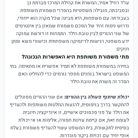
עו״ד רוזיל אמיר, המשרת את קהילת המרכז מברמת גן
ובסביבתה, מובילה משפטיות בהסדרי משמורת משותפת.
בעבודתה עם משפחות, היא מבינה שכל מקרה הוא ייחודי,
ודרוש ניסוח זהיר של הסכם משמורת שמאזן בין אינטרסים
של שני ההורים לבין טובת הילד. התמחות זו דורשת עמוקה
ידע משפטי, רגישות לדינמיקה משפחתית וכישורי משא ומתן
חזקים.
מתי משמורת משותפת היא האפשרות הנכונה?
בחירה במשמורת משותפת לא תמיד אפשרית או מתאימה. בתי
המשפט בישראל בוחנים מספר גורמים כדי להחליט האם
הסדר זה משרת את טובת הילד:
יכולת שיתוף פעולה בין ההורים:
אם שני ההורים מסוגלים
להתקשר בדרך בנימוסית, להנעות החלטות משותפות ולהעדיף
את הילד על פני סכסוכים אישיים, זו אינדיקציה חיובית.
לעומת זאת, אם קיימת עוינות חמורה, אלימות או אי-יכולת
בסיסית לתקשורת, בית המשפט עשוי להעדיף משמורת בעלת
אופי יחיד עם זכויות ביקור מוגדרות.