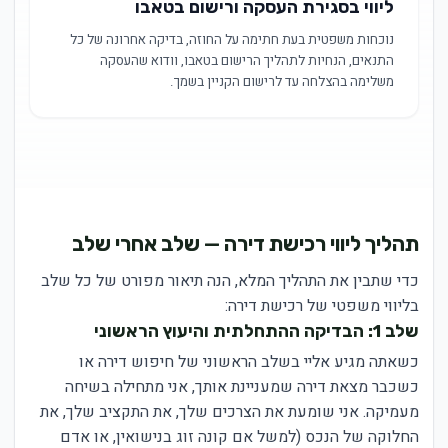
ליווי בסגירת העסקה ורישום בטאבו
נוכחות משפטית בעת חתימה על החוזה, בדיקה אחרונה של כל
התנאים, הנחיות לתהליך הרישום בטאבו, וודוא שהעסקה
משלימה בהצלחה עד לרישום הקניין בשמך.
תהליך ליווי רכישת דירה — שלב אחרי שלב
כדי שתבין את התהליך המלא, הנה תיאור מפורט של כל שלב
בליווי משפטי של רכישת דירה:
שלב 1: הבדיקה ההתחלתית והיעוץ הראשוני
כשאתה מגיע אליי בשלב הראשוני של חיפוש דירה או
כשכבר מצאת דירה שמעניינת אותך, אני מתחילה בשיחה
מעמיקה. אני שומעת את הצרכים שלך, את התקציב שלך, את
החלוקה של הנכס (למשל אם קונה זוג בנישואין, או אדם