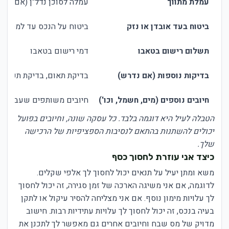
עמלת מתווך
עמלה לסוכן נדל"ן (אם קיים
ביטוח בעד אובדן או נזק
ביטוח על הנכס עד למסירה
תשלום רישום בטאבו
דמי רישום בטאבו
בדיקות נוספות (אם נדרש)
בדיקת תאום, בדיקת תכניות בנ
חיובים נוספים (מים, חשמל, וכו')
חיובים משותפים שעברו למ
הטבלה לעיל היא דוגמה בלבד. כל עסקה שונה, וחיובים בפועל
יכולים להשתנות בהתאם לנסיבות הספציפיות של הרכישה
שלך.
כיצד אני עוזרת לחסוך כסף
משא ומתן יעיל על תנאים יכול לחסוך לך אלפי שקלים.
לדוגמה, אם אני משיגה הארכה של זמן סגירה, זה יכול לחסוך
לך עלויות מימון נוסף. אם אני מצליחה להסיר עיקול או לתקן
בעיה בנכס, זה יכול לחסוך לך עלויות עתידיות רבות. חישוב
מדויק של מס שבח וחיובים אחרים גם מאפשר לך לתכנן את