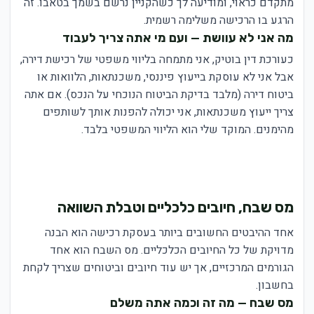
מתקדם כראוי, ומודיעה לך כשהקניין נרשם בשמך בטאבו. זה
הרגע בו הרכישה משלימה רשמית.
מה אני לא עוושת — ועם מי אתה צריך לעבוד
כעורכת דין בוטיק, אני מתמחה בליווי משפטי של רכישת דירה,
אבל אני לא עוסקת בייעוץ פיננסי, משכנתאות, הלוואות או
ביטוח דירה (מלבד בדיקת הביטוח הנוכחי על הנכס). אם אתה
צריך ייעוץ משכנתאות, אני יכולה להפנות אותך לשותפים
מהימנים. המוקד שלי הוא הליווי המשפטי בלבד.
מס שבח, חיובים כלכליים וטבלת השוואה
אחד ההיבטים החשובים ביותר בעסקת רכישה הוא הבנה
מדויקת של כל החיובים הכלכליים. מס השבח הוא אחד
הגורמים המרכזיים, אך יש עוד חיובים וביטוחים שצריך לקחת
בחשבון.
מס שבח — מה זה וכמה אתה משלם