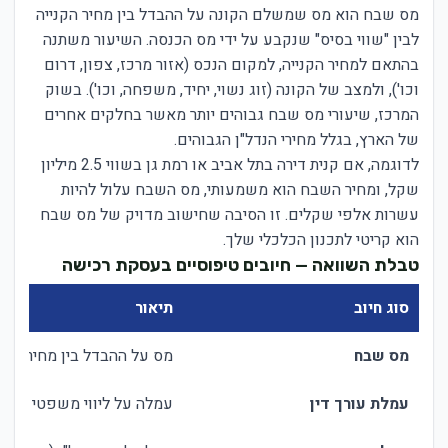
מס שבח הוא מס שמשלם הקונה על ההבדל בין מחיר הקנייה
לבין "שווי בסיס" שנקבע על ידי מס הכנסה. השיעור משתנה
בהתאם למחיר הקנייה, למקום הנכס (אזור מרכז, צפון, דרום
וכו'), ולמצב של הקונה (זוג נשוי, יחיד, משפחה, וכו'). בשוק
המרכז, שיעורי מס שבח גבוהים יותר מאשר בחלקים אחרים
של הארץ, בגלל מחירי הנדל"ן הגבוהים.
לדוגמה, אם קנית דירה בתל אביב או רמת גן בשווי 2.5 מיליון
שקל, ומחיר השבח הוא משמעותי, מס השבח עלול להיות
עשרות אלפי שקלים. זו הסיבה שחישוב מדויק של מס שבח
הוא קריטי לתכנון הכלכלי שלך.
טבלת השוואה — חיובים טיפוסיים בעסקת רכישה
סוג חיוב
תיאור
מס שבח
מס על ההבדל בין מחיר קניי
עמלת עורך דין
עמלה על ליווי משפטי של 