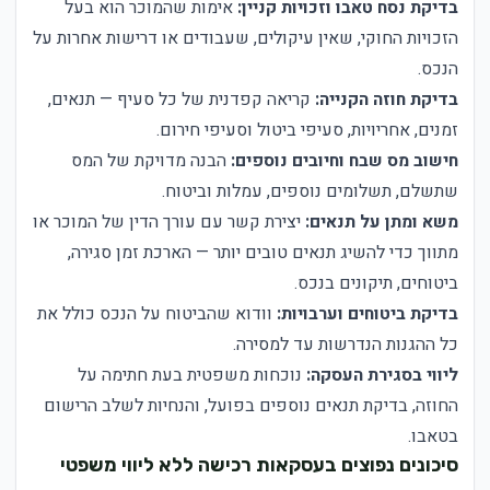
בדיקת נסח טאבו וזכויות קניין:
אימות שהמוכר הוא בעל
הזכויות החוקי, שאין עיקולים, שעבודים או דרישות אחרות על
הנכס.
בדיקת חוזה הקנייה:
קריאה קפדנית של כל סעיף — תנאים,
זמנים, אחריויות, סעיפי ביטול וסעיפי חירום.
חישוב מס שבח וחיובים נוספים:
הבנה מדויקת של המס
שתשלם, תשלומים נוספים, עמלות וביטוח.
משא ומתן על תנאים:
יצירת קשר עם עורך הדין של המוכר או
מתווך כדי להשיג תנאים טובים יותר — הארכת זמן סגירה,
ביטוחים, תיקונים בנכס.
בדיקת ביטוחים וערבויות:
וודוא שהביטוח על הנכס כולל את
כל ההגנות הנדרשות עד למסירה.
ליווי בסגירת העסקה:
נוכחות משפטית בעת חתימה על
החוזה, בדיקת תנאים נוספים בפועל, והנחיות לשלב הרישום
בטאבו.
סיכונים נפוצים בעסקאות רכישה ללא ליווי משפטי