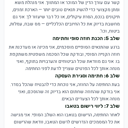
קשר עם עורך הדין של המוכר או המתווך. אני מנהלת משא
ומתן מקצועי כדי להשיג תנאים טובים יותר — הארכת זמנים,
תיקונים בנכס, הסרת עיקולים, או כל דבר שיעזור לך. אני גם
מחשבת בדיוק את כל החיובים הכלכליים — מס שבח, עמלות,
ביטוח, וכו'.
שלב 5: הכנת חוזה סופי וחתימה
ברגע שהתנאים הסופיים מוסכמים, אני מכינה או מעדכנת את
חוזה הקנייה הסופי, ובודקת שכל הסכמה משפטית משתקפת
בו. אני גם מוודאת שכל הביטוחים והערבויות בתוקף, ואני
מנחה אותך לכל הפרטים שצריך לדעת לפני החתימה.
שלב 6: חתימה וסגירת העסקה
בעת החתימה על החוזה, אני נוכחת כדי להבטיח שהכל בסדר.
אני בודקת שהחוזה שחתום הוא בדיוק זה שהוסכם, ואני
מנחה אותך לכל הצעדים הבאים.
שלב 7: ליווי רישום בטאבו
לאחר החתימה, הרישום בטאבו הוא השלב הסופי. אני מגישה
את כל המסמכים הנדרשים לרשם הטאבו, וודאת שהרישום