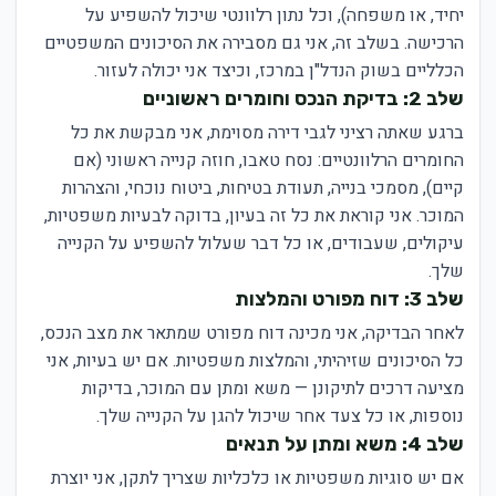
יחיד, או משפחה), וכל נתון רלוונטי שיכול להשפיע על
הרכישה. בשלב זה, אני גם מסבירה את הסיכונים המשפטיים
הכלליים בשוק הנדל"ן במרכז, וכיצד אני יכולה לעזור.
שלב 2: בדיקת הנכס וחומרים ראשוניים
ברגע שאתה רציני לגבי דירה מסוימת, אני מבקשת את כל
החומרים הרלוונטיים: נסח טאבו, חוזה קנייה ראשוני (אם
קיים), מסמכי בנייה, תעודת בטיחות, ביטוח נוכחי, והצהרות
המוכר. אני קוראת את כל זה בעיון, בדוקה לבעיות משפטיות,
עיקולים, שעבודים, או כל דבר שעלול להשפיע על הקנייה
שלך.
שלב 3: דוח מפורט והמלצות
לאחר הבדיקה, אני מכינה דוח מפורט שמתאר את מצב הנכס,
כל הסיכונים שזיהיתי, והמלצות משפטיות. אם יש בעיות, אני
מציעה דרכים לתיקונן — משא ומתן עם המוכר, בדיקות
נוספות, או כל צעד אחר שיכול להגן על הקנייה שלך.
שלב 4: משא ומתן על תנאים
אם יש סוגיות משפטיות או כלכליות שצריך לתקן, אני יוצרת