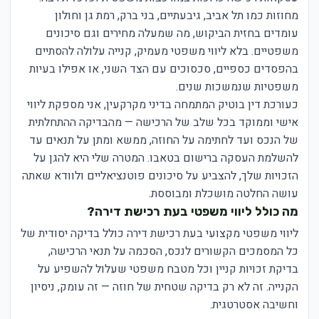
מחוזות כמו תל אביב, גיבעתיים, בני ברק, רמת גן וחולון
עומדים בחזית הביקוש, מה שמעלה מחירים וגם סיכונים
משפטיים. בלא ליווי משפטי מעמיק, קנייה עלולה להסתיים
בהפסדים כספיים, סכסוכים עם הצד השני, או אפילו בעיות
משפטיות שנמשכות שנים.
כעורכת דין בוטיק המתמחה בדיני מקרקעין, אני מספקת ליווי
אישי וממוקד בכל שלב של הרכישה — מהבדיקה ההתחלתית
של הנכס ועד לחתימה על החוזה, ממשא ומתן על תנאים עד
להשלמת העסקה ברישום בטאבו. המטרה שלי היא להגן על
הזכויות שלך, להצביע על סיכונים פוטנציאליים ולוודא שאתה
עושה החלטה מושכלת ומבוססת.
מה כולל ליווי משפטי בעת רכישת דירה?
ליווי משפטי מקצועי בעת רכישת דירה כולל בדיקה יסודית של
כל המסמכים הקשורים לנכס, הסכמה על תנאי הרכישה,
בדיקת זכויות קניין וכל מטבח משפטי שעלול להשפיע על
הקנייה. זה לא רק בדיקה שטחית של חוזה — זה עומק, ניסיון
וחשיבה אסטרטגית.