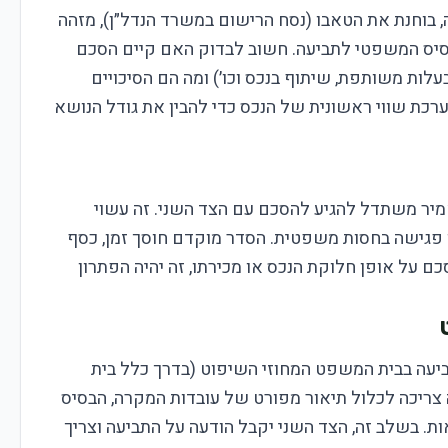
, בוחנת את הטאבו (נסח הרישום במשרד הנדל״ן), מזהה
בסיס המשפטי לתביעה. חשוב לבדוק האם קיים הסכם
לות משותפת, שיתוף בנכס וכו׳) ומה הם הסיכויים
כת שווי ראשונית של הנכס כדי להבין את גודל הנושא
מיר משתדל להגיע להסכם עם הצד השני. זה עשוי
או פגישה בחסות משפטית. הסדר מוקדם חוסך זמן, כסף
ם על אופן חלוקת הנכס או מכירתו, זה יהיה הפתרון
ביעה בבית המשפט המחוזי השיפוט (בדרך כלל בית
צריכה לכלול תיאור מפורט של עובדות המקרה, הבסיס
. בשלב זה, הצד השני יקבל הודעה על התביעה וצריך