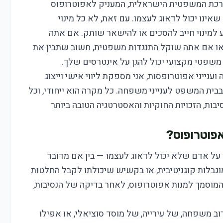
ערכת המשפטית הישראלית, המעניק לאפוטרופוס
אינו יכול לדאוג לעצמו. עם זאת, לא כל מינוי
 למינוי חייב להסכים או להישאר שותק. אם אתה
 או אם אתה שוקל התנגדות משפטית, חשוב שתבין את
 משפטי מקצועי יכול להגן על אינטרסים שלך.
וענייני אפוטרופסות, אני מספקת ליווי אישי וייצוג
ית המשפט לענייני משפחה. כל מקרה הוא ייחודי, וכל
ות, הזכויות החוקיות והאסטרטגיה הטובה ביותר
אפוטרופוס?
על אדם שלא יכול לדאוג לעצמו — בין אם מדובר
מוגבלות קוגניטיבית, או בקשיש שיכולתו לקבל החלטות
מוסמך למנות אפוטרופוס, לאחר בדיקה של הנסיבות,
רוב משפחה, של עירייה, של מוסד סוציאלי, או אפילו