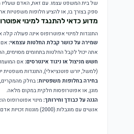
של בית המשפט עצמו. עם זאת, האדם שעליו מדו
ספק בצורך בו, או להציע חלופות משפטיות אח
מדוע כדאי להתנגד למינוי אפוטרו
התנגדות למינוי אפוטרופוס אינה פעולה קלה א
שמירה על כושר קבלת החלטות עצמאי:
אם א
אתה יכול לקבל החלטות בתחומים מסוימים, התנ
חשש מניצול או ניגוד אינטרסים:
אם המועמד 
(למשל, יורש פוטנציאלי), התנגדות משפטית יכו
בחירה בחלופות משפטיות:
בחלק מהמקרים, ני
מוגן, או אפוטרופסות חלקית במקום מלאה.
הגנה על כבודך וחירותך:
מינוי אפוטרופוס הו
אנשים עם מוגבלות (2000) מוגנות זכויות אדם בסיסיות, וההתנגדות עשויה להיות הדרך לשמור עליהן.