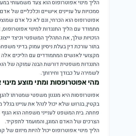
הליך מינוי אפוטרופוס הוא צעד משמעותי במ
סמכויות על עניינים אישיים וכלכליים של אדם ש
אפוטרופוס הוא הכרחי, וגם לא כל אדם שמוצע
מתמודד עם הליך התנגדות למינוי אפוטרופוס,
הזכויות שלך, את התהליך המשפטי וכיצד ייצוג
בתור עורכת דין בעלת ניסיון עמוק בדיני משפחה 
מקצועי לאנשים המתמודדים עם הליכים אלה בב
התנגדות משפטית דורשת הבנה עמוקה של הנסיב
לשמירה על כבודך וחירותך.
מהי אפוטרופסות ומתי מוצע מינוי 
אפוטרופסות היא מנגנון משפטי שמטרתו להגן 
בקטין, בגרוש שלא יכול לנהל את עניינו בגלל 
פחתה. בית המשפט לענייני משפחה הוא הגוף ה
הצרכים של האדם המוגן, והמועמד לתפקיד.
הליך מינוי אפוטרופוס יכול להיות מיזום של ק