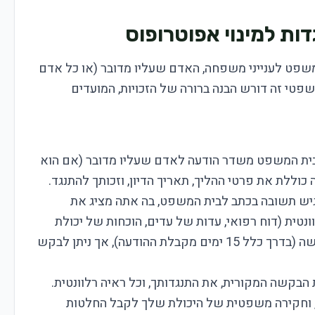
ת למינוי אפוטרופוס
שפט לענייני משפחה, האדם שעליו מדובר (או כל אדם
שפטי זה דורש הבנה ברורה של הזכויות, המועדים
בית המשפט משדר הודעה לאדם שעליו מדובר (אם הוא
כוללת את פרטי ההליך, תאריך הדיון, וזכותך להתנגד.
יש תשובה בכתב לבית המשפט, בה אתה מציג את
ונטית (דוח רפואי, עדות של עדים, הוכחות של יכולת
לקבל החלטות). בדרך כלל, יש מועד קבוע להגשה (בדרך כלל 15 ימים מקבלת ההודעה), אך ניתן לבקש
בקשה המקורית, את התנגדותך, וכל ראיה רלוונטית.
ם, וחקירה משפטית של היכולת שלך לקבל החלטות