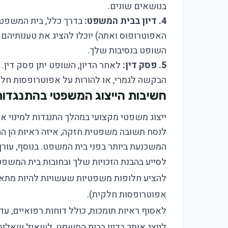
בנושאים שונים.
4. דיון בבית המשפט:
בדרך כלל, בית המשפט י
האפוטרופוס ואתה) יוכלו להציג את טענותיהם. 
השופט בנסיבות שלך.
5. פסק דין:
לאחר הדיון, השופט יתן פסק דין.
הבקשה לגמרי, או להורות על אפוטרופסות חלקי
חשיבות הייצוג המשפטי בהתנגדות 
ייצוג משפטי מקצועי במהלך התנגדות למינוי אפוט
לנסח תשובה משפטית חזקה, איזה ראיות הן הח
המשכנעת ביותר בפני בית המשפט. בנוסף, עורך ד
לסייע בהבנת הזכויות שלך ובחובות בית המשפ
להציע חלופות משפטיות שעשויות להיות מתאימו
אפוטרופסות חלקית).
לאסוף ראיות תומכות, כולל דוחות רפואיים, עד
לייצג אותך בדיון בבית המשפט, לשאול שאלות ח