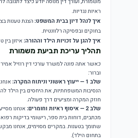
משמורת, ועורך דין מנוסה יודע כיצד לתגובה לח
ראיות נגדיות.
איך לנהל דיון בבית המשפט:
הצגת טענות בצו
בחוקים ובפסיקה רלוונטית.
איך להגן על זכויות הילד וההורה:
איזון בין ט
תהליך עריכת תביעת משמורת
כאשר אתה פונה למשרד עורכי דין רוזיל אמיר 
וברור:
שלב 1 — ייעוץ ראשוני וניתוח המקרה:
אנחנו
הנסיבות המשפחתיות, את היחסים בין הילד להו
חוזק המקרה ומציעים דרך פעולה.
שלב 2 — איסוף ראיות וחומרים:
אנחנו מסייע
מכתבים, דוחות בית ספר, רישומי בדיקות רפוא
שתומך בטענות. במקרים מסוימים, אנחנו מבקש
בתחום הילד).