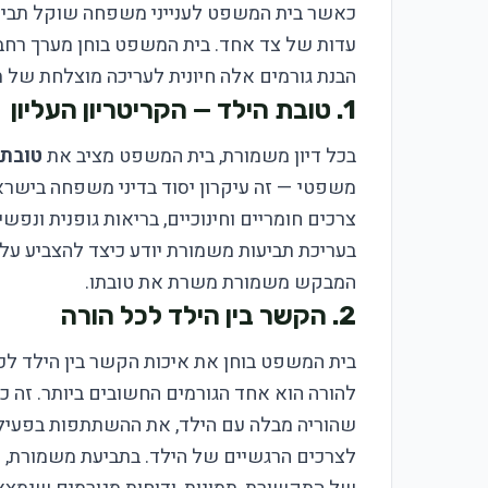
כאשר בית המשפט לענייני משפחה שוקל תביעת
עדות של צד אחד. בית המשפט בוחן מערך רחב 
הבנת גורמים אלה חיונית לעריכה מוצלחת של 
1. טובת הילד — הקריטריון העליון
בכל דיון משמורת, בית המשפט מציב את
טובת 
משפטי — זה עיקרון יסוד בדיני משפחה בישראל
צרכים חומריים וחינוכיים, בריאות גופנית ונפשי
בעריכת תביעות משמורת יודע כיצד להצביע על
המבקש משמורת משרת את טובתו.
2. הקשר בין הילד לכל הורה
בית המשפט בוחן את איכות הקשר בין הילד לכל
להורה הוא אחד הגורמים החשובים ביותר. זה 
שהוריה מבלה עם הילד, את ההשתתפות בפעילויו
לצרכים הרגשיים של הילד. בתביעת משמורת, ח