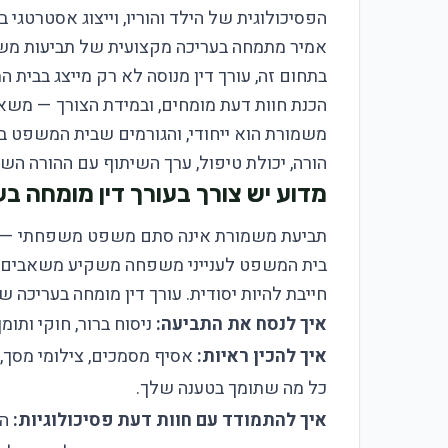
הפסיכולוגית של הילד והוריו, וייצוג אסטרטגי 
אמיר מתמחה בעריכה מקצועית של תביעות משמור
בתחום זה, עורך דין מנוסה לא רק מייצג בבית 
הכנת חוות דעת מומחים, ובמידת הצורך — משא
משמורת הוא ייחודי, והגורמים שבית המשפט בו
הורה, יכולת טיפול, ערך השיתוף עם ההורה השני,
מדוע יש צורך בעורך דין מומחה 
תביעת משמורת אינה סתם משפט משפחתי — היא
בית המשפט לענייני משפחה משקיע משאבים ר
חייבת להיות יסודית. עורך דין מומחה בעריכה ש
איך לנסח את התביעה:
ניסוח ברור, חוקי ותו
איך להכין ראיות:
אסיף מסמכים, צילומי מסך, 
כל מה שתומך בטענה שלך.
איך להתמודד עם חוות דעת פסיכולוגיות:
הה