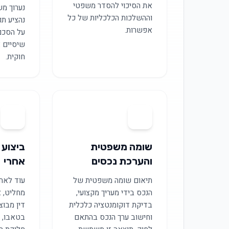
את הסיכוי להסדר משפטי
נערוך מש
וההשלכות הכלכליות של כל
נהציע תנ
אפשרות.
על הסכם
שיסיים 
חוקית.
05
04
שומה משפטית
ביצוע 
והערכת נכסים
אחרי
תיאום שומה משפטית של
עוד לאח
הנכס בידי מעריך מקצועי,
מחליט, א
בדיקת דוקומנטציה כלכלית
דין מבוצ
וחישוב ערך הנכס בהתאם
בטאבו, מ