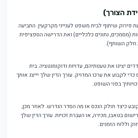
עת פירוק שיתוף לבית משפט לענייני מקרקעין. התביעה
 (מסמכים, נתונים כלכליים) ואת הדרישה הספציפית
 חלק השותף).
ם יציגו את טענותיהם, עדויות ודוקומנטציה. בית
י לקבוע את ערכו המדויק. עורך הדין שלך יייצג אותך
כויותיך בפני השופט.
בע כיצד חולק הנכס או מה הסדר הנדרש. לאחר מכן,
ישום בטאבו, מכירה, או העברת זכויות. עורך הדין שלך
ק וללוח הזמנים.