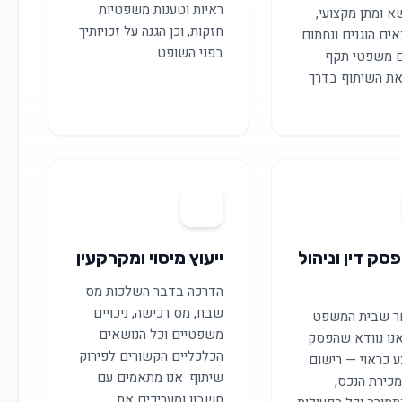
ראיות וטענות משפטיות
א ומתן מקצועי,
חזקות, וכן הגנה על זכויותיך
אים הוגנים ונחתום
בפני השופט.
 משפטי תקף
את השיתוף בדרך
06
פסק דין וניהול
ייעוץ מיסוי ומקרקעין
הדרכה בדבר השלכות מס
שבח, מס רכישה, ניכויים
ר שבית המשפט
משפטיים וכל הנושאים
נו נוודא שהפסק
הכלכליים הקשורים לפירוק
ע כראוי — רישום
שיתוף. אנו מתאמים עם
כירת הנכס,
חשבון ומעריכים את