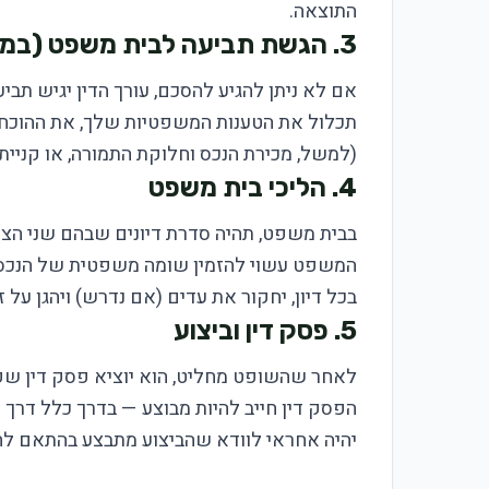
התוצאה.
3. הגשת תביעה לבית משפט (במידת הצורך)
אם לא ניתן להגיע להסכם, עורך הדין יגיש תבי
תכלול את הטענות המשפטיות שלך, את ההוכחות
(למשל, מכירת הנכס וחלוקת התמורה, או קניית
4. הליכי בית משפט
בבית משפט, תהיה סדרת דיונים שבהם שני הצדדי
המשפט עשוי להזמין שומה משפטית של הנכס כד
בכל דיון, יחקור את עדים (אם נדרש) ויהגן על ז
5. פסק דין וביצוע
לאחר שהשופט מחליט, הוא יוציא פסק דין שקו
הפסק דין חייב להיות מבוצע — בדרך כלל דרך ר
יהיה אחראי לוודא שהביצוע מתבצע בהתאם לחו