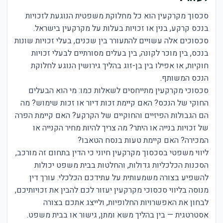
סכסוך מקרקעין הוא כל מחלוקת משפטית הנוגעת לזכויות
בנכס קרקע, בנין או זכויות בעלות על מקרקעין בישראל.
סכסוכים אלה עשויים להתעורר בין שכנים, בעלי זכויות שונות
בנכס, בין מוכר לקונה, בין בעלים מסורתיים לבעלי זכויות
חוקיות, או אפילו בין בן-זוג בהליך גירושין הנוגע לחלוקת
הנכס המשותף.
סכסוכי מקרקעין מתייחסים לשאלות כמו: מי הוא הבעלים
החוקי של הנכס? האם קיימת זכות דיור או זכות שימוש? מה
הם הגבולות הפיזיים והחוקיים של הקרקע? האם קיימת הפרה
של זכויות בנייה או היתר? מה צריך להיות מחיר הקנייה או
המכירה? האם קיימת טעות בנסח הטאבו?
ליווי משפטי בסכסוך מקרקעין חיוני כי הדין בתחום זה מורכב,
הסכנות הכלכליות גדולות, והחלטות בבית משפט יכולות
להשפיע בצורה משמעותית על עתידכם הכלכלי. עורך דין
מנוסה בליווי סכסוכי מקרקעין יעזור לכם להבין את זכויותיכם,
לבחון את האפשרויות החלופיות, ולייצג אתכם בצורה
אסטרטגית — בין בהליך משא ומתן, גישור או בבית משפט.