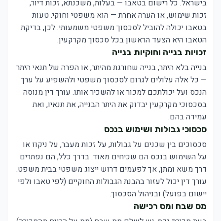
בישראל. כל רישום בטאבו — בעלות, משכנתא, זכות דיור,
זכות שימוש, או הערה אחרת — הוא משפטי וחוקי. טעות
בטאבו יכולה להוביל לסכסוך משפטי משמעותי. לכן, בדיקת
הטאבו היא הצעד הראשון בכל סכסוך מקרקעין.
זכויות בנייה וחוקיות בנייה
בנייה בלא היתר, בנייה שחורגת מהיתר, או הפרה של תנאי היתר
— כל אלה עלולים לגרום לסכסוך משפטי ולהשפיע על ערך
הנכס ועל יכולתכם למכור או להשכיר אותו. עורך דין מנוסה
בסכסוכי מקרקעין יבדוק את היתר הבנייה, את תנאיו, ואת
עמידה בהם.
סכסוכי גבולות ושימוש בנכס
סכסוכים בין שכנים על גבולות, על זכות מעבר, על ניקוז או
על השימוש בנכס הם שכיחים מאוד. בדרך כלל, הם נפתרים
דרך משא ומתן, אך לפעמים דרוש ייצוג משפטי בבית משפט.
עורך דין יכול לעזור בהבנת הגבולות החוקיים (לפי טאבו ולפי
יישום בפועל) ובניהול הסכסוך.
מס שבח ומס רכישה