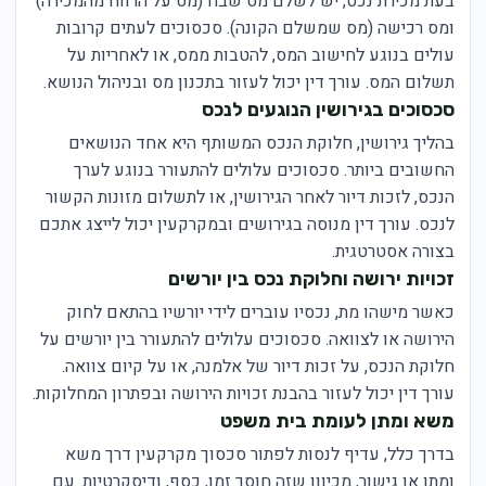
בעת מכירת נכס, יש לשלם מס שבח (מס על הרווח מהמכירה)
ומס רכישה (מס שמשלם הקונה). סכסוכים לעתים קרובות
עולים בנוגע לחישוב המס, להטבות ממס, או לאחריות על
תשלום המס. עורך דין יכול לעזור בתכנון מס ובניהול הנושא.
סכסוכים בגירושין הנוגעים לנכס
בהליך גירושין, חלוקת הנכס המשותף היא אחד הנושאים
החשובים ביותר. סכסוכים עלולים להתעורר בנוגע לערך
הנכס, לזכות דיור לאחר הגירושין, או לתשלום מזונות הקשור
לנכס. עורך דין מנוסה בגירושים ובמקרקעין יכול לייצג אתכם
בצורה אסטרטגית.
זכויות ירושה וחלוקת נכס בין יורשים
כאשר מישהו מת, נכסיו עוברים לידי יורשיו בהתאם לחוק
הירושה או לצוואה. סכסוכים עלולים להתעורר בין יורשים על
חלוקת הנכס, על זכות דיור של אלמנה, או על קיום צוואה.
עורך דין יכול לעזור בהבנת זכויות הירושה ובפתרון המחלוקות.
משא ומתן לעומת בית משפט
בדרך כלל, עדיף לנסות לפתור סכסוך מקרקעין דרך משא
ומתן או גישור, מכיוון שזה חוסך זמן, כסף, ודיסקרטיות. עם