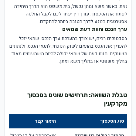
זאת, כאשר משא ומתן נכשל, בית משפט הוא הדרך היחידה
לפתור את הסכסוך. עורך דין יעזור לכם לקבל החלטה
אסטרטגית בנוגע לדרך הטובה ביותר להתקדם.
ערך הנכס וחוות דעת שמאים
בסכסוכים רבים, יש צורך בהערכת ערך הנכס. שמאי יוכל
להעריך את הנכס בהתאם לשוק הנוכחי, לתנאי הנכס, ולנתונים
משווקים. חוות דעת של שמאי יכולה להיות משמעותית מאוד
בהליך משפטי או בהליך משא ומתן.
טבלת השוואה: תרחישים שונים בסכסוך
מקרקעין
סוג הסכסוך
תיאור קצר
סכסוך גבולות בין שכנים
אי-הסכמה על קו הגבול בין שת