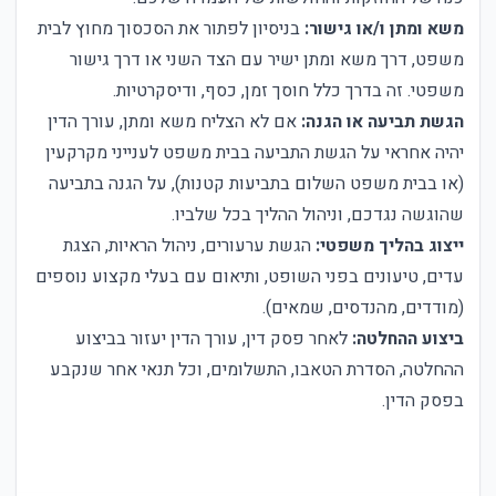
משא ומתן ו/או גישור:
בניסיון לפתור את הסכסוך מחוץ לבית
משפט, דרך משא ומתן ישיר עם הצד השני או דרך גישור
משפטי. זה בדרך כלל חוסך זמן, כסף, ודיסקרטיות.
הגשת תביעה או הגנה:
אם לא הצליח משא ומתן, עורך הדין
יהיה אחראי על הגשת התביעה בבית משפט לענייני מקרקעין
(או בבית משפט השלום בתביעות קטנות), על הגנה בתביעה
שהוגשה נגדכם, וניהול ההליך בכל שלביו.
ייצוג בהליך משפטי:
הגשת ערעורים, ניהול הראיות, הצגת
עדים, טיעונים בפני השופט, ותיאום עם בעלי מקצוע נוספים
(מודדים, מהנדסים, שמאים).
ביצוע ההחלטה:
לאחר פסק דין, עורך הדין יעזור בביצוע
ההחלטה, הסדרת הטאבו, התשלומים, וכל תנאי אחר שנקבע
בפסק הדין.