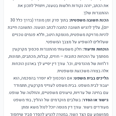
את הכתב, יזהה נקודות חלשות בטענה, ויתחיל לתכנן את
ההתנגדות שלך.
הכנת תשובה משפטית:
בתוך פרק זמן מוגדר (בדרך כלל 30
יום), עליך להגיש תשובה כתובה לכתב הטענה. התשובה חייבת
להיות מדויקת משפטית, מנומקת היטב, וללא פגמים טכניים
שעלולים להשפיע על מצבך המשפטי.
הוכחות ותיעוד:
חלק משמעותי מהתנגדות סכסוך מקרקעין
מסתמך על הוכחות כתובות — חוזים, קבלות, מכתבים, תמונות,
דו"חות של מהנדסים, וכו'. עורך דין יסייע לך בארגון הוכחות
אלה בצורה משכנעת ומשפטית.
הליכים בבית משפט:
אם הסכסוך לא יוסדר בהסכמה, הוא
יעבור לבית משפט. בבית משפט לענייני מקרקעין, תתמודד
עם בחינה של עדויות, טיעונים משפטיים, והחלטה של שופט.
גישור או הסדר:
בשלבים מוקדמים של ההליך, בתי משפט
מעודדים גישור. עורך דין מנוסה יוכל לנהל משא ומתן
ממושמע עם הצד השני, במטרה להגיע להסדר סביר שיחסוך