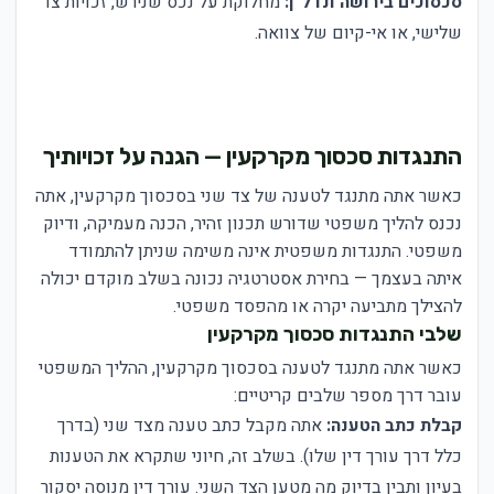
סכסוכים בירושה ונדל"ן:
מחלוקת על נכס שנירש, זכויות צד
שלישי, או אי-קיום של צוואה.
התנגדות סכסוך מקרקעין — הגנה על זכויותיך
כאשר אתה מתנגד לטענה של צד שני בסכסוך מקרקעין, אתה
נכנס להליך משפטי שדורש תכנון זהיר, הכנה מעמיקה, ודיוק
משפטי. התנגדות משפטית אינה משימה שניתן להתמודד
איתה בעצמך — בחירת אסטרטגיה נכונה בשלב מוקדם יכולה
להצילך מתביעה יקרה או מהפסד משפטי.
שלבי התנגדות סכסוך מקרקעין
כאשר אתה מתנגד לטענה בסכסוך מקרקעין, ההליך המשפטי
עובר דרך מספר שלבים קריטיים:
קבלת כתב הטענה:
אתה מקבל כתב טענה מצד שני (בדרך
כלל דרך עורך דין שלו). בשלב זה, חיוני שתקרא את הטענות
בעיון ותבין בדיוק מה מטען הצד השני. עורך דין מנוסה יסקור