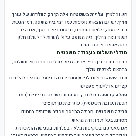
חשוב לציין:
עלויות משפטיות אלה הן רק העלויות של עורך
הדין.
יש גם הוצאות נוספות כמו דמי בית משפט, דמי הגשת
כתבי טענה, עלויות מומחים, וביטוח דיני. בנוסף, אם הצד
השני ניצח בהליך, בית משפט עלול להורות לך לשלם חלק
מהוצאותיו של הצד השני.
מודלי תשלום בעבודה משפטית
משרד עורכי דין רוזיל אמיר מציע מודלים שונים של תשלום,
בהתאם לצרכים שלך:
שכר שעה:
תשלום לפי שעות עבודה בפועל. מתאים להליכים
קצרים או לייעוץ ספציפי.
עמלה קבועה:
תשלום קבוע עבור משימה ספציפית (כמו
הכנת תשובה משפטית). עוזר בתכנון תקציבי.
חבילה משפטית:
חבילה המכסה מספר שירותים בתחום
מסוים, בעלות מוגדרת מראש.
אנו מאמינים בשקיפות מלאה בעלויות. בפגישה הראשונית,
נספק לך הערכה כתובה של העלויות הצפויות, בהתאם לאופי