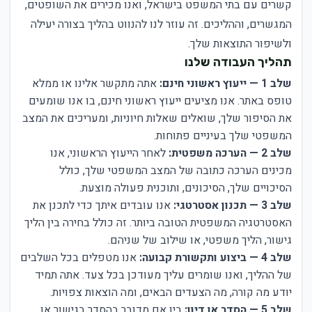
קשרים עם בתי המשפט בישראל, ואנו מכירים את השופטים,
המגשרים, וההליכים. זה עוזר לנו להנווט בהליך בצורה יעילה
ולשיפור התוצאות שלך.
תהליך העבודה שלנו
שלב 1 — ייעוץ ראשוני חינם:
אתה מתקשר אלינו או ממלא
טופס באתר. אנו מציעים ייעוץ ראשוני חינם, בו אנו שומעים
את הסיפור שלך, שואלים שאלות חיוניות, ומעריכים את המצב
המשפטי שלך בעיניים פתוחות.
שלב 2 — הערכה משפטית:
לאחר הייעוץ הראשוני, אנו
מכינים הערכה כתובה של המצב המשפטי שלך, כולל
הסיכויים שלך, הסיכונים, ותוכנית פעולה מוצעת.
שלב 3 — תכנון אסטרטגי:
אנו עובדים איתך כדי לתכנן את
האסטרטגיה המשפטית הטובה ביותר. זה כולל בחירה בין הליך
גישור, הליך משפטי, או שילוב של שניהם.
שלב 4 — ביצוע ותקשורת קבועה:
אנו מטפלים בכל השלבים
של ההליך, ואנו שומרים עליך מעודכן בכל צעד. אתה תמיד
יודע מה קורה, מה הצעדים הבאים, ומה הוצאות צפויות.
שלב 5 — הסדר או דיון:
בין אם מדובר בהסדר בגישור או