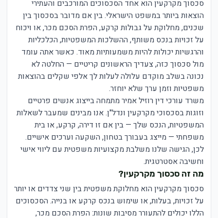
סכסוך מקרקעין הוא אחד הסכסוכים המורכבים והעתירי
הוצאות ביותר במשפט הישראלי. בין אם מדובר בסכסוך בין
שכנים, מחלוקת על גבולות קרקע, הפרת הסכם מכר, או ויכוח
על זכויות בנכס משותף, ההשלכות המשפטיות, הכלכליות
והרגשיות יכולות להיות משמעותיות מאוד. כאשר אתה עומד
מול סכסוך כזה, צעדיך הראשונים קריטיים — החלטה לא
נכונה בשלב מוקדם עלולה לעלות לך אלפי שקלים בהוצאות
משפטיות וזמן ערך שלא יוחזר.
משרד עורכי דין רוזיל אמיר מתמחה בייצוג אנשים פרטיים
וזוגות בסכסוכי מקרקעין ונדל"ן. אנו מבינים שמעבר לשאלות
המשפטיות, הנכס שלך — בין אם זו דירה, קרקע, או בית
משפחתי — מייצג בעבורך בטחון, השקעה וערכים אישיים.
לכן, הגישה שלנו משלבת מקצועיות משפטית עם ליווי אישי
וחשיבה אסטרטגית.
מה זה סכסוך מקרקעין?
סכסוך מקרקעין הוא מחלוקת משפטית בין שני צדדים או יותר
על זכויות, בעלות, או שימוש בנכס קרקע או בנייה. הסכסוכים
הללו יכולים להתעורר מסיבות שונות: הפרת הסכם מכר,