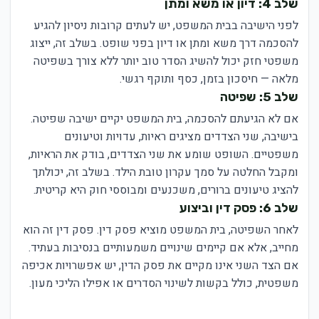
שלב 4: דיון או משא ומתן
לפני הישיבה בבית המשפט, יש לעתים קרובות ניסיון להגיע
להסכמה דרך משא ומתן או דיון בפני שופט. בשלב זה, ייצוג
משפטי חזק יכול להשיג הסדר טוב יותר ללא צורך בשפיטה
מלאה — חיסכון בזמן, כסף ותוקף רגשי.
שלב 5: שפיטה
אם לא הגיעתם להסכמה, בית המשפט יקיים ישיבה שפיטה.
בישיבה, שני הצדדים מציגים ראיות, עדויות וטיעונים
משפטיים. השופט שומע את שני הצדדים, בודק את הראיות,
ומקבל החלטה על סמך עקרון טובת הילד. בשלב זה, יכולתך
להציג טיעונים ברורים, משכנעים ומבוססי חוק היא קריטית.
שלב 6: פסק דין וביצוע
לאחר השפיטה, בית המשפט מוציא פסק דין. פסק דין זה הוא
מחייב, אלא אם קיימים שינויים משמעותיים בנסיבות בעתיד.
אם הצד השני אינו מקיים את פסק הדין, יש אפשרויות אכיפה
משפטית, כולל בקשות לשינוי הסדרים או אפילו הליכי מעון.