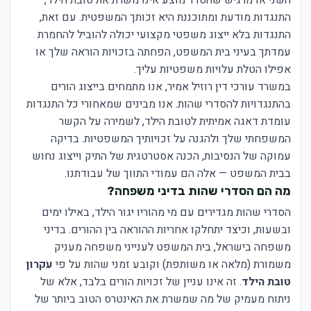
התנגדות מודעת ומתוכננת היא זכותך המשפטית. עם זאת,
התנגדות בלא ייצוג משפטי מקצועי יכולה להוביל להחמרת
עמדתך בעיני בית המשפט, הפחתה בזכויות הוראה שלך או
אפילו הטלת עלויות משפטיות עליך.
במשרד עורכי דין רוזיל אמיר, אנו מתמחים בייצוג הורים
בהתנגדויות להסדרי שהות. אנו מבינים שמאחורי כל התנגדות
עומדת דאגה אמיתית לטובת הילד, לשמירה על הקשר
המשפחתי שלך ולהגנה על זכויותיך המשפטיות. בדיקה
עמוקה של הנסיבות, הכנה אסטרטגית של התיק וייצוג נחוש
בבית המשפט — אלה הם עמודי התווך של עבודתנו.
מה הם הסדרי שהות בדיני משפחה?
הסדרי שהות מגדירים עם מי מהוריו יגור הילד, באילו ימים
ובשעות, וכיצד יתחלקו אחריות ההוראה בין ההורים. בדיני
משפחה בישראל, בית המשפט לענייני משפחה מעניק
משמורת (מלאה או משותפת) וקובע זמני שהות על פי
עקרון
טובת הילד
. זה אינו עניין של זכויות הורים בלבד, אלא של
ניתוח מעמיק של מה שמשרת את האינטרס הטוב ביותר של