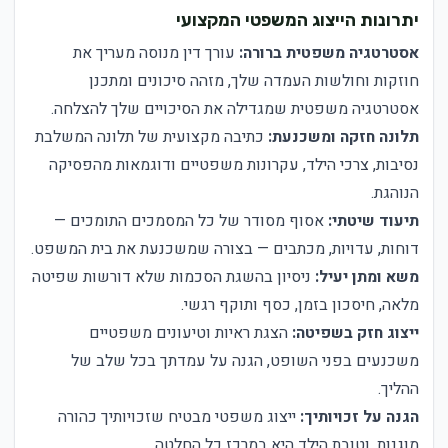
יתרונות הייצוג המשפטי המקצועי
אסטרטגיה משפטית ברורה:
עורך דין מנוסה מעריך את
חוזקות וחולשות העמדה שלך, מזהה סיכונים ומתכנן
אסטרטגיה משפטית שמגדילה את הסיכויים שלך להצלחה.
תלונה חזקה ומשכנעת:
כתיבה מקצועית של תלונה המשלבת
נסיבות, צרכי הילד, עקרונות משפטיים ודוגמאות מהפסיקה
הנוהגת.
תיעוד שיטתי:
אסוף מסודר של כל המסמכים התומכים —
דוחות, עדויות, מכתבים — בצורה שמשכנעת את בית המשפט.
משא ומתן יעיל:
ניסיון בהשגת הסכמות שלא דורשות שפיטה
מלאה, חיסכון בזמן, כסף ותוקף רגשי.
ייצוג חזק בשפיטה:
הצגת ראיות וטיעונים משפטיים
משכנעים בפני השופט, הגנה על עמדתך בכל שלב של
ההליך.
הגנה על זכויותיך:
ייצוג משפטי מבטיח שזכויותיך כהורה
מוגנות, וטובת הילד היא במרכז כל החלטה.