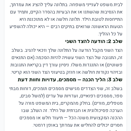
לבית משפט לענייני משפחה. בתלונה עליך להציג את עמדתך,
את הנסיבות שהשתנו או את הבעיות בהסדר הקיים, ותמיד עם
התייחסות לטובת הילד. תלונה חלשה או לא מתוכננת היא
הטעות הראשונה שרואים בתיקים רבים — היא יכולה להשפיע
על כל ההליך.
שלב 2: הודעה להצד השני
הצד השני מקבל הודעה על התלונה שלך וזכאי להגיב. בשלב
זה, התגובה של הצד השני עשויה להיות הסכמה (אם התנאים
פשוטים) או התנגדות משלו. ניסיון עורך דין בקריאת התגובות
ובזיהוי נקודות חולשה או חוזק בטיעוני הצד השני הוא קריטי.
שלב 3: הליך הכנה — מסמכים, עדויות וחוות דעת
בשלב זה, שני הצדדים מגישים מסמכים תומכים, דוחות מבתי
ספר, מסמכים רפואיים, ועדויות של עדים (למשל סבים,
מטפלים, מורים). בחלק מהמקרים, בית המשפט מורה על
הערכה פסיכולוגית או חברתית של הילד. זה השלב שבו
ההכנה המקצועית משנה הכל — תיעוד חלש או מסמכים
חסרים יכולים להחליש את עמדתך באופן דרמטי.