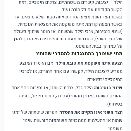
הילד — יציבות, קשרים משפחתיים, צרכים חינוכיים, רמת
הקשר הקודמת עם כל הורה ועוד.
כאשר הצד השני מציע הסדר שאתה סבור שלא מתאים, או
כאשר הצעה קודמת אינה משקפת את המציאות הנוכחית
(שינוי בנסיבות, צרכי הילד שהשתנו, או חוסר שיתוף פעולה
של הצד השני), התנגדות מעודכנת ותיעודית היא הדרך להגן
על עמדתך בבית המשפט.
מתי יש צורך בהתנגדות להסדרי שהות?
הצעה אינה משקפת את טובת הילד:
אם ההסדר המוצע
מפריע ליציבות הילד, לקשרו עם אחד ההורים, או לצרכיו
החינוכיים/רפואיים.
שינוי בנסיבות:
הילד גדל, צרכיו השתנו, או נסיבות בחיי אחד
ההורים השתנו באופן מהותי (עבודה, כושר טיפול, בעיות
בטיחות).
הצד השני אינו מקיים את ההסדר:
הפרות שיטתיות של זמני
שהות או התעלמות מסמכויות משותפות דורשות שינוי
משפטי.