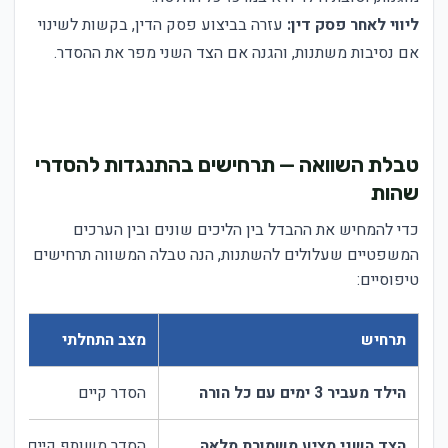
ליווי לאחר פסק דין:
עזרה בביצוע פסק הדין, בקשות לשינוי
אם נסיבות משתנות, והגנה אם הצד השני מפר את ההסדר.
טבלת השוואה — תרחישים בהתנגדות להסדרי
שהות
כדי להמחיש את ההבדל בין הליכים שונים ובין הערכים
המשפטיים שעלולים להשתנות, הנה טבלה המשווה תרחישים
טיפוסיים:
תרחיש
מצב התחלתי
הילד מעביר 3 ימים עם כל הורה
הסדר קיים
הצד השני מציע משמורת מלאה
הסדר משותף קיים