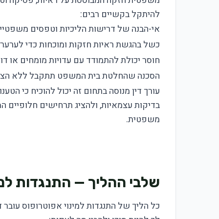
משפטית חזקה המבוססת על ראיות, פסיקה וטיע
להיתקל בקשיים רבים:
אי-הבנה של דרישות הליכיות וטפסים משפטיים
כשל בהגשת ראיות חזקות ומוכחות כדי לערער 
חוסר יכולת להתמודד עם עדויות מומחים או דוח
הסכנה שהחלטת בית המשפט תתקבל ללא הצגה
עורך דין מנוסה בתחום זה יכול להוכיח כי הטענ
בדיקות עצמאיות, ולהציג תרחישים חלופיים ה
משפטית.
שלבי ההליך — התנגדות למי
כל הליך של התנגדות למינוי אפוטרופוס עובר 