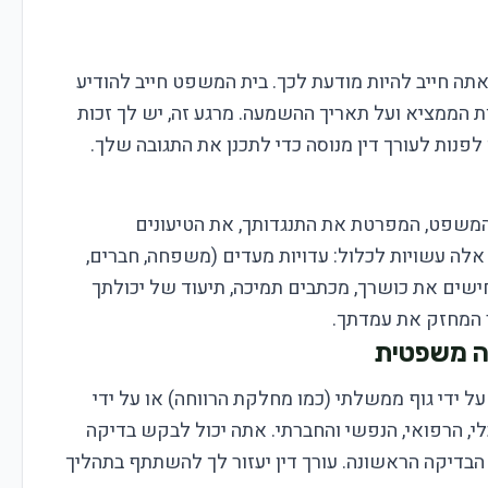
תה חייב להיות מודעת לכך. בית המשפט חייב להודיע
ת הממציא ועל תאריך ההשמעה. מרגע זה, יש לך זכות
פנות לעורך דין מנוסה כדי לתכנן את התגובה שלך.
 המשפט, המפרטת את התנגדותך, את הטיעונים
אלה עשויות לכלול: עדויות מעדים (משפחה, חברים,
חישים את כושרך, מכתבים תמיכה, תיעוד של יכולתך
ר המחזק את עמדתך.
ל ידי גוף ממשלתי (כמו מחלקת הרווחה) או על ידי
י, הרפואי, הנפשי והחברתי. אתה יכול לבקש בדיקה
בדיקה הראשונה. עורך דין יעזור לך להשתתף בתהליך