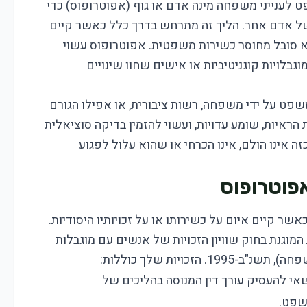
ט לענייני משפחה מינה אדם או גוף (אפוטרופוס) כדי
 של אדם אחר. הליך זה מתרחש בדרך כלל כאשר קיים
א סובל מחוסר כשירות משפטית. אפוטרופוס עשוי
גבלויות קוגניטיביות או אישים שחוו שינויים
ט על ידי משפחה, רשות ציבורית, או אפילו הגורם
הראיות, שומע עדויות, ועשוי להזמין בדיקה סוציאלית
ה אינו הולם, אינו הכרחי או שהוא עלול לפגוע
אפוטרופוס
 קיים איום על כשירותו או על זכויותיו היסודיות.
המוגנת בחוק שוויון הזכויות של אנשים עם מוגבלות
י להעסיק עורך דין המנוסה בהליכים של
שפט.