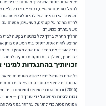
מינוי אפוטרופוס הוא הליך משפטי בו בית משפ
לטפל בעניינים אישיים, רפואיים או כלכליים
חשש כי האדם אינו יכול לדאוג לעצמו או שהו
להיות ממונה על קטינים, קשישים, אנשים עם מו
משמעותיים בכושרם.
ההליך מתחיל בדרך כלל בהגשת בקשה לבית משפ
המוצע להיות אפוטרופוס. בית המשפט בוחן את 
כדי להעריך את המצב. אם אתה מאמין שמינוי כז
בזכויותיך, יש לך זכות חוקתית וחוקית להתנגד.
זכויותיך בהתנגדות למינוי 
כל אדם בישראל זכאי להגנה משפטית מלאה כאשר
ההתנגדות למינוי אפוטרופוס היא זכות חוקתית 
(2005) ובחוק הסדרי משפט (נושאים בדיני משפחה), תשנ"ב-1995. הזכויות שלך כוללות:
זכות להיות מיוצג על ידי עורך דין
— אתה רשא
אפוטרופסות כדי להגן על עמדתך בפני בית המ