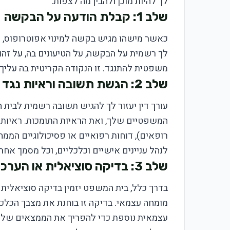
לך להיות מוכן ולהבין מה לצפות:
שלב 1: קבלת הודעה על הבקשה
כאשר מישהו מגיש בקשה למינוי אפוטרופוס, א
לך רשמית על הבקשה, על הטיעונים בה, על זהו
משפטית להתנגד. זו הנקודה הקריטית בה עליך ל
שלב 2: הגשת תשובה וראיות נגד
עורך דין יעזור לך להגיש תשובה רשמית לבית
המשפטיים שלך, ואת הראיות התומכות. ראיות 
רופאים), דוחות רפואיים או פסיכולוגיים הממ
לנהל עניינים אישיים וכלכליים, וכל מסמך אח
שלב 3: בדיקה סוציאלית או הערכה משפטית
בדרך כלל, בית המשפט יזמין בדיקה סוציאלית ע
מומחה עצמאי. בדיקה זו בוחנת את מצבך הכלכל
עצמאית נוספת כדי להפריך את הממצאים של ה