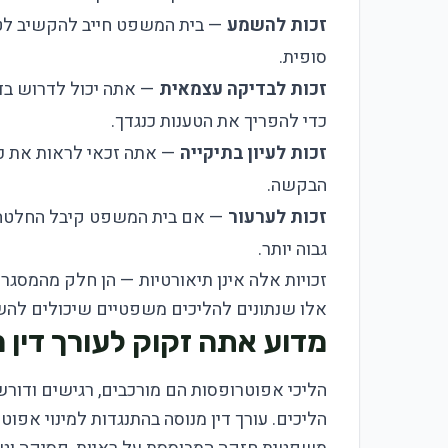
זכות להשמע
— בית המשפט חייב להקשיב לטיע
סופית.
זכות לבדיקה עצמאית
— אתה יכול לדרוש בדי
כדי להפריך את הטענות כנגדך.
זכות לעיון בתיקייה
— אתה זכאי לראות את כ
הבקשה.
זכות לערעור
— אם בית המשפט קיבל החלטה ש
גבוה יותר.
זכויות אלה אינן תיאורטיות — הן חלק מהמסג
אלו שנתונים להליכים משפטיים שיכולים להש
מדוע אתה זקוק לעורך דין 
הליכי אפוטרופסות הם מורכבים, רגישים ודורשי
הליכים. עורך דין מנוסה בהתנגדות למינוי אפוט