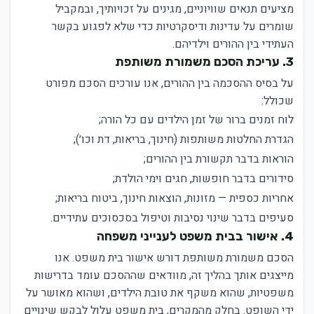
מציעים תנאים שוויוניים, מגינים על זכויותיך, ובמקביל
שומרים על עדינות ודיסקרטיות כדי שלא לפגוע בקשר
העתידי בין ההורים וילדיהם.
3. עריכת הסכם משמורת משותפת
על בסיס ההסכמה בין ההורים, אנו עורכים הסכם מפורט
שכולל:
לוח זמנים ברור של זמן הילדים עם כל הורה;
הגדרת החלטות משותפות (חינוך, בריאות, דת וכו׳);
הוראות בדבר תקשורת בין ההורים;
סידורים בדבר חופשות, חגים וימי הולדת;
אחריות כספית — מזונות, הוצאות חינוך, ביטוח בריאות;
סעיפים בדבר שינוי נסיבות וטיפול בסכסוכים עתידיים.
4. אישור בבית משפט לענייני משפחה
הסכם משמורת משותפת דורש אישור בית משפט. אנו
מייצגים אותך בהליך זה, מוודאים שההסכם עומד בדרישות
משפטיות, שהוא משקף את טובת הילדים, ושהוא מאושר על
ידי השופט. בחלק מהמקרים, בית משפט עלול לבקש שינויים