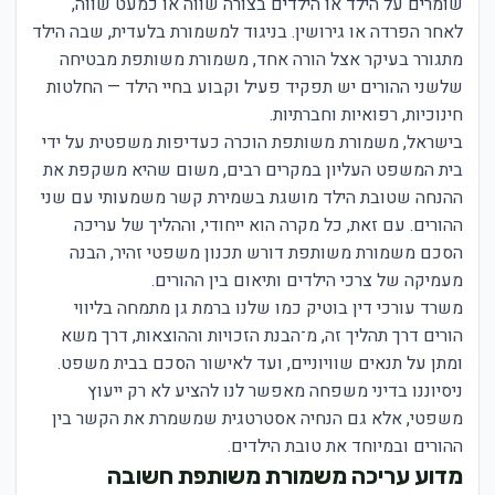
שומרים על הילד או הילדים בצורה שווה או כמעט שווה,
לאחר הפרדה או גירושין. בניגוד למשמורת בלעדית, שבה הילד
מתגורר בעיקר אצל הורה אחד, משמורת משותפת מבטיחה
שלשני ההורים יש תפקיד פעיל וקבוע בחיי הילד — החלטות
חינוכיות, רפואיות וחברתיות.
בישראל, משמורת משותפת הוכרה כעדיפות משפטית על ידי
בית המשפט העליון במקרים רבים, משום שהיא משקפת את
ההנחה שטובת הילד מושגת בשמירת קשר משמעותי עם שני
ההורים. עם זאת, כל מקרה הוא ייחודי, וההליך של עריכה
הסכם משמורת משותפת דורש תכנון משפטי זהיר, הבנה
מעמיקה של צרכי הילדים ותיאום בין ההורים.
משרד עורכי דין בוטיק כמו שלנו ברמת גן מתמחה בליווי
הורים דרך תהליך זה, מ־הבנת הזכויות וההוצאות, דרך משא
ומתן על תנאים שוויוניים, ועד לאישור הסכם בבית משפט.
ניסיוננו בדיני משפחה מאפשר לנו להציע לא רק ייעוץ
משפטי, אלא גם הנחיה אסטרטגית שמשמרת את הקשר בין
ההורים ובמיוחד את טובת הילדים.
מדוע עריכה משמורת משותפת חשובה