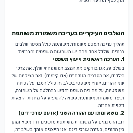
זמן, כסף ופגיעה רגשית.
השלבים העיקריים בעריכה משמורת משותפת
תהליך עריכה הסכם משמורת משותפת כולל מספר שלבים
ברורים, שלכל אחד מהם יש משמעות משפטית וחברתית:
1. הערכה ראשונית וייעוץ משפטי
בשלב זה, אנו בודקים את המצב המשפחתי שלך, את צרכי
הילדים, את הסדרים הנוכחיים (אם קיימים), ואת הציפיות של
שני ההורים. ייעוץ משפטי בשלב זה כולל הסבר על זכויות
משפטיות, על מה בית משפט יחפש בהחלטה על משמורת,
וכיצד משמורת משותפת עשויה להשפיע על מזונות, הוצאות
וזכויות אחרות.
2. משא ומתן עם ההורה השני (או עם עורכי דינו)
רוב ההסכמים על משמורת משותפת מושגים דרך משא ומתן
בין ההורים, בעזרת עורכי דינם. אנו מייצגים אותך בשלב זה,