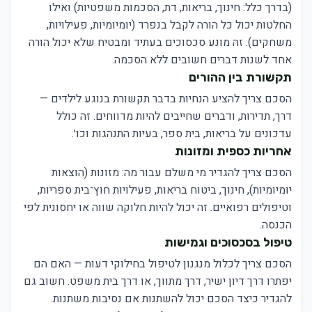
(בדרך כלל: חינוך, בריאות, דת, הסכמות משפטיות) ואילו
החלטות יכול כל הורה לקבל בנפרד (יומיומיות, פעילויות,
משחקים). זה מונע סכסוכים בעתיד ומבטיח שלא יכול הורה
אחד לשנות דברים חשובים ללא הסכמה.
תקשורת בין ההורים
הסכם צריך להציע הנחיות בדבר תקשורת בנוגע לילדים —
דרך, תדירות, ודברים שחייבים להיות מדווחים. זה כולל
עדכונים על בריאות, בית ספר, בעיות התנהגות וכו׳.
אחריות כספית ומזונות
הסכם צריך להגדיר מי משלם עבור מה: מזונות (הוצאות
יומיומיות), חינוך, ביטוח בריאות, פעילויות חוץ־בית ספריות,
וטיפולים רפואיים. זה יכול להיות חלוקה שווה או יחסונית לפי
הכנסה.
טיפול בסכסוכים וגמישות
הסכם צריך לכלול מנגנון לטיפול בחילוקי דעות — האם הם
יפתרו דרך דיון ישיר, דרך מתווך, או דרך בית משפט. חשוב גם
להגדיר כיצד הסכם יכול להשתנות אם נסיבות משתנות.