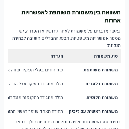
השוואה בין משמורת משותפת לאפשרויות
אחרות
כאשר מדברים על משמורת לאחר גירושין או הפרדה, יש
מספר אפשרויות משפטיות. הבנת ההבדלים חשובה לבחירה
הנכונה:
סוג משמורת
הגדרה
משמורת משותפת
שני הורים בעלי תפקיד שווה או דו
משמורת בלעדית
הילד מתגורר בעיקר אצל הורה אחד;
משמורת חלופית
הילד מתגורר בתקופות מוגדרות אצ
משמורת ראשית עם זיכיון
ההורה האחד שומר ראשי; ההורה השנ
בחירת סוג המשמורת תלויה בנסיבות הייחודיות שלך, במצב
הגיאוגרפי, בעבודה של ההורים, בצרכי הילדים, ובכושר