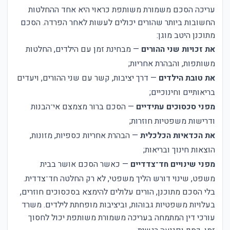
עריכה הסכם משמורת משותפת כראוי היא אחד ההחלטות
החשובות ביותר שהורים יכולים לעשות לאחר הפרדה. הסכם
מתוכנן היטב מוגן:
את זכויות שני ההורים
— מבחינת זמן עם הילדים, החלטות
משותפות, והבהרת אחריות;
את טובת הילדים
— דרך יציבות, קשר עם שני ההורים, ויעדים
בריאותיים וחינוכיים;
מפני סכסוכים עתידיים
— הסכם ברור מצמצם אי־הבנות
ודרישות משפטיות חוזרות;
את הכדאיות הכלכלית
— הבהרת אחריות כספיות, מזונות,
הוצאות חינוך ובריאות;
מפני שינויים חד־צדדיים
— כאשר הסכם אושר בבית
משפט, שינוי דורש הליך משפטי, לא רק החלטה חד־צדדית.
בלי הסכם מתוכנן, הורים עלולים להימצא בסכסוכים חוזרים,
בעלויות משפטיות גבוהות, וביציבות מופחתת לילדים. משרד
עורכי דין המתמחה בעריכה משמורת משותפת יכול לחסוך