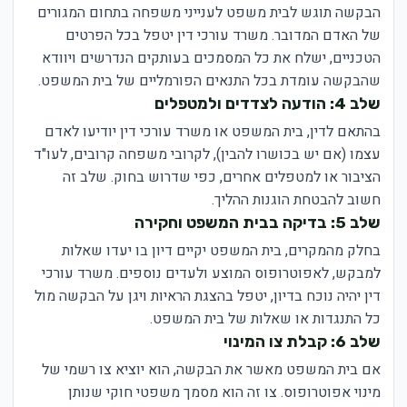
הבקשה תוגש לבית משפט לענייני משפחה בתחום המגורים
של האדם המדובר. משרד עורכי דין יטפל בכל הפרטים
הטכניים, ישלח את כל המסמכים בעותקים הנדרשים ויוודא
שהבקשה עומדת בכל התנאים הפורמליים של בית המשפט.
שלב 4: הודעה לצדדים ולמטפלים
בהתאם לדין, בית המשפט או משרד עורכי דין יודיעו לאדם
עצמו (אם יש בכושרו להבין), לקרובי משפחה קרובים, לעו"ד
הציבור או למטפלים אחרים, כפי שדרוש בחוק. שלב זה
חשוב להבטחת הוגנות ההליך.
שלב 5: בדיקה בבית המשפט וחקירה
בחלק מהמקרים, בית המשפט יקיים דיון בו יעדו שאלות
למבקש, לאפוטרופוס המוצע ולעדים נוספים. משרד עורכי
דין יהיה נוכח בדיון, יטפל בהצגת הראיות ויגן על הבקשה מול
כל התנגדות או שאלות של בית המשפט.
שלב 6: קבלת צו המינוי
אם בית המשפט מאשר את הבקשה, הוא יוציא צו רשמי של
מינוי אפוטרופוס. צו זה הוא מסמך משפטי חוקי שנותן