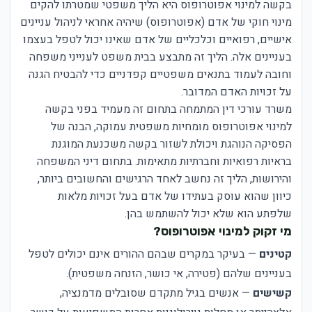
בקשה למינוי אפוטרופוס היא הליך משפטי שמטרתו להקים
מינוי חוקי של אדם (אפוטרופוס) שיהיה אחראי לניהול עניינים
אישיים, רפואיים וכלכליים של אדם שאינו יכול לטפל בעצמו
בעניינים אלה. הליך זה מתבצע בבית משפט לענייני משפחה
וחובה לעמוד בתנאים משפטיים קפדניים כדי להבטיח הגנה
על זכויות האדם המדובר.
משרד עורכי דין המתמחה בתחום זה מעמיד בפני בקשה
למינוי אפוטרופוס מומחיות משפטית עמוקה, הבנה של
הפסיקה הנוהגת ויכולת לשזור בקשה משכנעת המוגנת
בראיות רפואיות וחברתיות מתאימות. בתחום דיני המשפחה
והירושות, הליך זה נחשב לאחד הרגישים והחשובים ביותר,
כיוון שהוא עוסק בעתידו של אדם בעל זכויות מלאות
שלפתע הוא שלא יכול להשתמש בהן.
מי זקוק למינוי אפוטרופוס?
קטינים
— בעיקר במקרים שבהם ההורים אינם יכולים לטפל
בעניינים שלהם (פטירה, אי כושר, הזנחה משפטית).
קשישים
— אנשים בגיל מתקדם שסובלים מדמנציה,