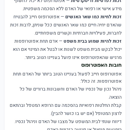
זכות לפרטיות ודיסקרטיות
— אפוטרופוס לא יכול לחשוף
מידע אישי או רפואי של האדם ללא הסכמה משפטית.
זכות לחיות כמו שאר האנשים
— אפוטרופוס חייב להבטיח
שהאדם יחיה חיים כמו שאר האנשים ככל שניתן, לרבות זכות
לחברות, פעילויות חברתיות וקשרים משפחתיים.
זכות להיות שמוע בבית משפט
— אדם תחת אפוטרופסות
יכול לבקש מבית משפט לשנות או לבטל את המינוי אם הוא
מרגיש שהאפוטרופוס אינו פועל בעניינו הטוב ביותר.
חובות האפוטרופוס
אפוטרופוס חייב לפעול בעניינו הטוב ביותר של האדם תחת
אפוטרופסות. זה כולל:
ניהול נכון של נכסיו של האדם וחשבונות ברורים של כל
הוצאה.
קבלת החלטות רפואיות בהסכמה עם הרופא המטפל ובהתאם
לרצון המטופל (אם יש בו כושר להבין).
דיווח שנתי לבית המשפט על מצבו של האדם וניהול נכסיו.
הימנעות מניצול או פגיעה בזכויות האדם.