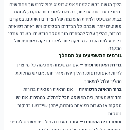
הליך הגשת בקשה למינוי אפוטרופוס יכול להימשך מחודשים
ספורים עד שנה או יותר, בהתאם למורכבות המקרה, לעומס
בבית המשפט ולמידת ההסכמה של הצדדים השונים. במקרים
פשוטים יותר, שבהם כל הצדדים מסכימים ויש ראיות רפואיות
ברורות, ההליך עלול להסתיים תוך מספר חודשים. משרד עורכי
דין ידע לתת הערכה מדויקת יותר לאחר בדיקה ראשונית של
המקרה.
גורמים המשפיעים על המהלך
ברירת האפוטרופוס
— אם המשפחה מסכימה על מי צריך
להיות האפוטרופוס, ההליך יהיה מהיר יותר. אם יש מחלוקת,
ההליך עלול להתארך.
ברור הראיות הרפואיות
— אם הראיות רפואיות ברורות
וחד־משמעיות, בית המשפט יוכל להחליט במהירות. אם יש
ספקות או הערות רפואיות סותרות, ייתכן שיידרשו בדיקות
נוספות.
עומס בבית המשפט
— עומס העבודה של בית משפט לענייני