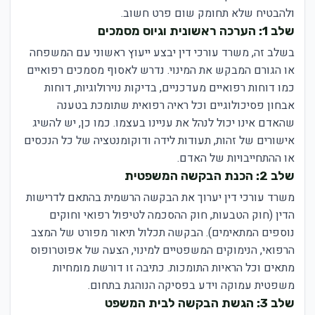
ולהבטיח שלא תחומק שום פרט חשוב.
שלב 1: הערכה ראשונית וגיוס מסמכים
בשלב זה, משרד עורכי דין יבצע ייעוץ ראשוני עם המשפחה
או הגורם המבקש את המינוי. נדרש לאסוף מסמכים רפואיים
כמו דוחות רפואיים מעדכניים, בדיקות נוירולוגיות, דוחות
אבחון פסיכולוגיים וכל ראיה רפואית שתומכת בטענה
שהאדם אינו יכול לנהל את עניינו בעצמו. כמו כן, יש להשיג
אישורים של זהות, תעודות לידה ודוקומנטציה של כל הנכסים
או ההתחייבויות של האדם.
שלב 2: הכנת הבקשה המשפטית
משרד עורכי דין יערוך את הבקשה הרשמית בהתאם לדרישות
הדין (חוק הטבעות, חוק ההסכמה לטיפול רפואי וחוקים
נוספים המתאימים). הבקשה תכלול תיאור מפורט של המצב
הרפואי, הנימוקים המשפטיים למינוי, הצעה של אפוטרופוס
מתאים וכל הראיות התומכות. כתיבה זו דורשת מומחיות
משפטית עמוקה וידע בפסיקה הנוהגת בתחום.
שלב 3: הגשת הבקשה לבית המשפט