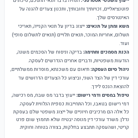
ייעוץ משפטי אסטרטגי:
הנחיה בדבר תנאי ההסכם, סיכונים
פוטנציאליים, זכויותיך וחובותיך, ותכנון צעדים להגנה על
האינטרסים שלך.
משא ומתן על תנאים:
ייצוג בדיון על תנאי הקנייה, תאריכי
תשלום, אחריות המוכר, תנאים תלויים (תנאים לתשלום סופי)
ועוד.
הכנת מסמכים וחתימה:
בדיקה וניסוח של הסכמים משנה,
הודעות משפטיות, ודברים אחרים הנדרשים לעסקה.
ניהול סיום העסקה:
תיאום עם משכנתא, מוסדות ממשלתיים,
עורכי דין של הצד השני, וביצוע כל הצעדים הדרושים עד
להוצאת הנכס לידך.
טיפול במסים ודמי רישום:
ייעוץ בדבר מס שבח, מס רכישה,
דמי רישום בטאבו, וכל התחייבות כספית הנלווית לעסקה.
כל אלה הם מרכיבים חיוניים של ייצוג משפטי שלם בעסקת
נדלן. משרד עורכי דין מנוסה יבטיח שלא תחמוץ שום פרט
קריטי, ושהעסקה תתבצע בחלקות, בצורה בטוחה וחוקית.