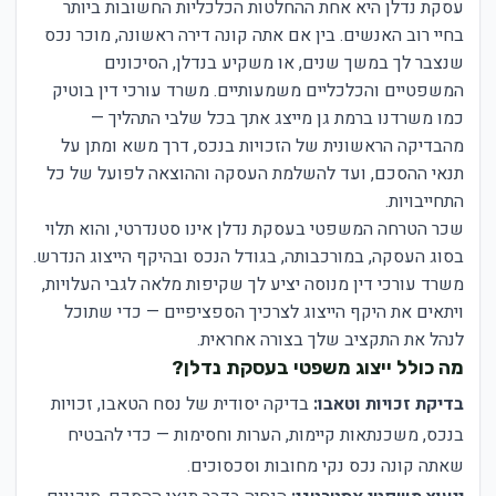
עסקת נדלן היא אחת ההחלטות הכלכליות החשובות ביותר
בחיי רוב האנשים. בין אם אתה קונה דירה ראשונה, מוכר נכס
שנצבר לך במשך שנים, או משקיע בנדלן, הסיכונים
המשפטיים והכלכליים משמעותיים. משרד עורכי דין בוטיק
כמו משרדנו ברמת גן מייצג אתך בכל שלבי התהליך —
מהבדיקה הראשונית של הזכויות בנכס, דרך משא ומתן על
תנאי ההסכם, ועד להשלמת העסקה וההוצאה לפועל של כל
התחייבויות.
שכר הטרחה המשפטי בעסקת נדלן אינו סטנדרטי, והוא תלוי
בסוג העסקה, במורכבותה, בגודל הנכס ובהיקף הייצוג הנדרש.
משרד עורכי דין מנוסה יציע לך שקיפות מלאה לגבי העלויות,
ויתאים את היקף הייצוג לצרכיך הספציפיים — כדי שתוכל
לנהל את התקציב שלך בצורה אחראית.
מה כולל ייצוג משפטי בעסקת נדלן?
בדיקת זכויות וטאבו:
בדיקה יסודית של נסח הטאבו, זכויות
בנכס, משכנתאות קיימות, הערות וחסימות — כדי להבטיח
שאתה קונה נכס נקי מחובות וסכסוכים.