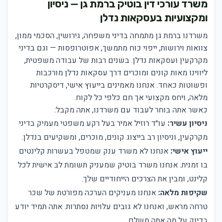
משרד עורכי דין בוטיק ברמת גן — ניסיון
ומקצועיות בעסקאות נדלן
משרדנו ברמת גן מתמחה בדיני משפחה, גירושין, הסכמי ממון,
צוואות וירושות, ייפוי כוח מתמשך, אפוטרופסות — וגם בדיני
מקרקעין ועסקאות נדלן. בשנים רבות של עבודה משפטית,
ליווינו מאות קונים ומוכרים דרך עסקאות נדלן מורכבות
ופשוטות כאחד. אנחנו מאמינים בייעוץ אישי, דיסקרטיות
מלאה, ויחס מקצועי אך חם כלפי כל לקוח.
כאשר אתה בוחר לעבוד עם משרדנו, אתה מקבל:
ניסיון עשיר:
עו״ד רוזיל אמיר בעל רקע משפטי מעמיק בדיני
מקרקעין, וניסיון רב בייצוג קונים, מוכרים, ומשקיעים בנדלן.
ייעוץ אישי:
אנחנו לא משרד ענק שמטפל בעשרות קלינטים
בו זמנית. אנחנו משרד בוטיק שמעניק תשומת לב אישית לכל
קלינט, ומבין את הצרכים הייחודיים שלך.
שקיפות מלאה:
אנחנו מעניקים הערכה מפורטת של שכר
טרחה מראש, ואנחנו לא גובים עלויות נסתרות. אתה תמיד יודע
בדיוק על מה אתה משלם.