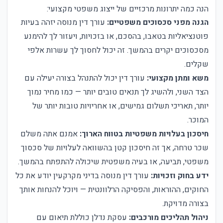
הנה כמה יתרונות מרכזיים של ייצוג משפטי מקצועי:
הגנה מפני סכסוכים משפטיים:
עורך דין מנוסה יזהה בעיות
פוטנציאליות בטאבו, בהסכם, או בזכויות, ויעזור לך להימנע
מסכסוכים יקרים בהמשך. זה יכול לחסוך לך עשרות אלפי
שקלים.
משא ומתן מקצועי:
עורך דין יכול להתנהל בצורה יעילה עם
הצד השני, ולהשיג לך תנאים טובים יותר — כמו מחיר נמוך
יותר, תאריכי תשלום גמישים, או אחריויות טובות יותר של
המוכר.
חיסכון בעלויות משפטיות בטווח הארוך:
אמנם אתה משלם
שכר טרחה, אך זה חיסכון קטן בהשוואה לעלויות של סכסוך
משפטי, תביעה, או בעיה משפטית שיכולה להתפתח בהמשך.
ידע בחוק וזכויות:
עורך דין מנוסה בדיני מקרקעין יודע את כל
החוקים, ההוראות, והפסיקה הרלוונטית — ויוכל להנחות אותך
בצורה מדויקת.
ניהול תהליכים מורכבים:
עסקת נדלן כוללת תיאום עם