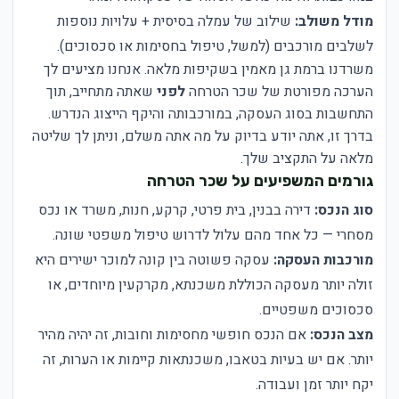
מודל משולב:
שילוב של עמלה בסיסית + עלויות נוספות
לשלבים מורכבים (למשל, טיפול בחסימות או סכסוכים).
משרדנו ברמת גן מאמין בשקיפות מלאה. אנחנו מציעים לך
הערכה מפורטת של שכר הטרחה
לפני
שאתה מתחייב, תוך
התחשבות בסוג העסקה, במורכבותה והיקף הייצוג הנדרש.
בדרך זו, אתה יודע בדיוק על מה אתה משלם, וניתן לך שליטה
מלאה על התקציב שלך.
גורמים המשפיעים על שכר הטרחה
סוג הנכס:
דירה בבנין, בית פרטי, קרקע, חנות, משרד או נכס
מסחרי — כל אחד מהם עלול לדרוש טיפול משפטי שונה.
מורכבות העסקה:
עסקה פשוטה בין קונה למוכר ישירים היא
זולה יותר מעסקה הכוללת משכנתא, מקרקעין מיוחדים, או
סכסוכים משפטיים.
מצב הנכס:
אם הנכס חופשי מחסימות וחובות, זה יהיה מהיר
יותר. אם יש בעיות בטאבו, משכנתאות קיימות או הערות, זה
יקח יותר זמן ועבודה.