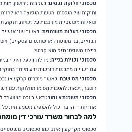
סכסוכי חלוקת נכסים:
בעקבות גירושין, מות 
וחוקית של הנכסים. הטעות הנפוצה היא להניח
שאלות משפטיות מורכבות על זכויות, חזקה, תרו
סכסוכי בעלות משותפת:
כאשר שני אנשים או
נשואים, בני משפחה או שותפים עסקיים), ויש
בייצוג משפטי חזק הוא קריטי.
סכסוכי זכויות בנייה:
מחלוקות על היתרי בנייה,
עם רשויות מתכננות דורשות ידע מיוחד בחוקי הת
סכסוכי מס שבח:
כאשר מוכרים קרקע או נכס,
השבח, זכאות להטבות מס או מחלוקות עם רשות
סכסוכי משכנתא וחוב:
כאשר נכס משועבד למש
אחריות — הדבר יכול להשפיע משמעותית על זכ
למה לבחור משרד עורכי דין מומח
סכסוכי מקרקעין אינם כמו סכסוכים משפטיים 