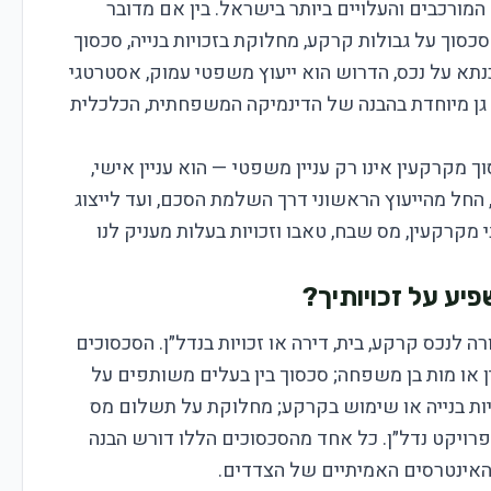
מורכבים והעלויים ביותר בישראל. בין אם מדובר
סוך על גבולות קרקע, מחלוקת בזכויות בנייה, סכסוך
כנתא על נכס, הדרוש הוא ייעוץ משפטי עמוק, אסטרטגי
 גן מיוחדת בהבנה של הדינמיקה המשפחתית, הכלכלית
 מקרקעין אינו רק עניין משפטי — הוא עניין אישי,
, החל מהייעוץ הראשוני דרך השלמת הסכם, ועד לייצוג
 מקרקעין, מס שבח, טאבו וזכויות בעלות מעניק לנו
יע על זכויותיך?
לנכס קרקע, בית, דירה או זכויות בנדל״ן. הסכסוכים
ן או מות בן משפחה; סכסוך בין בעלים משותפים על
יות בנייה או שימוש בקרקע; מחלוקת על תשלום מס
רויקט נדל״ן. כל אחד מהסכסוכים הללו דורש הבנה
האינטרסים האמיתיים של הצדדים.