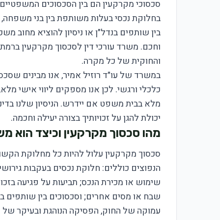
סכסוכי מקרקעין הם בין הסכסוכים המשפטיים ה
בחלוקת נכסי בעלות משותפת בין בני משפחה, סכ
בין שותפים בנדל״ן או ניסיון להוציא מחוב מש
וחכם. משרד עורכי דין לסכסוך מקרקעין ברמת
והחוקית של כל מקרה.
במשרד של עו״ד רוזיל אמיר, אנו מבינים שסכסוך
כלכלי ורגשי. לכן אנו מספקים ליווי אישי מלא
מלא בבית משפט אם יידרש. הניסיון שלנו בדיני
יכולת להגן על זכויותיך בצורה יעילה וחכמה.
מהו סכסוך מקרקעין וכיצד הוא משפ
סכסוך מקרקעין עלול להיות כל מחלוקת הקשורה 
הנפוצים כוללים: חלוקת נכסים בעקבות גירושי
שימוש או מכירת הנכס; תביעות על פגיעה בזכו
שבח או מסים אחרים; וסכסוכים בין שותפים בפ
עמוקה של החוק, הפסיקה הנוהגת ובעיקר של 