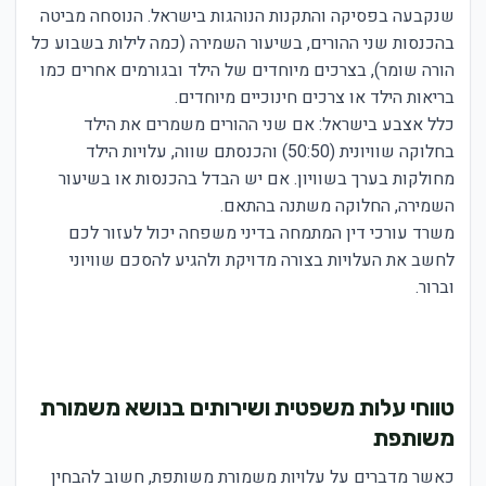
שנקבעה בפסיקה והתקנות הנוהגות בישראל. הנוסחה מביטה
בהכנסות שני ההורים, בשיעור השמירה (כמה לילות בשבוע כל
הורה שומר), בצרכים מיוחדים של הילד ובגורמים אחרים כמו
בריאות הילד או צרכים חינוכיים מיוחדים.
כלל אצבע בישראל: אם שני ההורים משמרים את הילד
בחלוקה שוויונית (50:50) והכנסתם שווה, עלויות הילד
מחולקות בערך בשוויון. אם יש הבדל בהכנסות או בשיעור
השמירה, החלוקה משתנה בהתאם.
משרד עורכי דין המתמחה בדיני משפחה יכול לעזור לכם
לחשב את העלויות בצורה מדויקת ולהגיע להסכם שוויוני
וברור.
טווחי עלות משפטית ושירותים בנושא משמורת
משותפת
כאשר מדברים על עלויות משמורת משותפת, חשוב להבחין