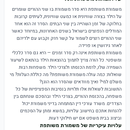
משמורת משותפת היא סדר משמורת בו שני ההורים שומרים
על הילד בצורה שוויונית או כמעט שוויונית, לעיתים קרובות
בחלוקה של זמן השהייה בין שני הבתים. הסדר זה הוא אחד
המודלים הנפוצים בישראל בשנים האחרונות, במיוחד כאשר
שני ההורים רוצים לשמור על קשר חזק וקבוע עם ילדיהם
לאחר גירושין או פרידה.
משמורת משותפת אינה רק סדר זמנים — היא גם סדר כלכלי
ומשפטי. כל הורה צריך לתמוך בהוצאות הילד בהתאם לשיעור
השמירה שלו, לרמת הכנסתו ולצרכי הילד. משפחות רבות
שואלות: כמה עולה משמורת משותפת? מה כוללת העלות? מי
משלם למי? ואיך מוודאים שהסדר הוא הוגן?
התשובות לשאלות אלו תלויות בנסיבות הספציפיות של כל
משפחה, בהכנסת ההורים, בצרכי הילד ובהסכם שנחתם בין
הצדדים. משרד עורכי דין המתמחה בדיני משמורת יכול
להנחות אתכם בחישוב עלויות, במשא ומתן על הסכמים
וביצוג בבית משפט אם יש חילוקי דעות.
עלויות עיקריות של משמורת משותפת