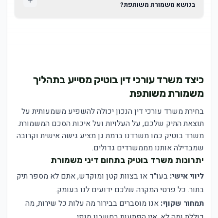
בנושא משמורת משותפת?
כיצד משרד עורכי דין בוטיק מסייע בתהליך
משמורת משותפת
בחירת משרד עורכי דין הנכון יכולה להשפיע משמעותית על
תוצאת התיק שלכם, על העלויות ועל איכות הסכם המשמורת.
משרד בוטיק כמו משרדנו ברמת גן מציע גישה אישית וקרובה
שמבדילה אותנו מממשרדים גדולים.
יתרונות משרד בוטיק בתחום דיני משמורת
ליווי אישי:
בעו"ד או בצוות קטן ומוקדש, אתם לא מספר תיק
בתור. כל פרטי המקרה שלכם ידועים לנו בעומק.
תמחור שקוף:
אנו מוסברים בבירור מה עלות כל שירות, מה
כוללת ומה לא. אין הפתעות בחשבון סופי.