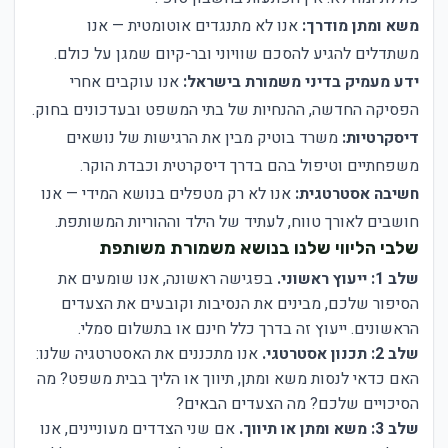
משא ומתן מודרך:
אנו לא מתנגדים אוטומטית — אנו
משתדלים להגיע להסכם שוויוני ובר-קיום שמגן על כולם.
ידע מעמיק בדיני משמורת בישראל:
אנו עוקבים אחרי
הפסיקה החדשה, ההנחיות של בתי המשפט ובעדכונים בחוק.
דיסקרטיות:
משרד בוטיק מבין את הרגישות של נושאים
משפחתיים וטיפול בהם בדרך דיסקרטית וכבדת הוקר.
חשיבה אסטרטגית:
אנו לא רק מטפלים בנושא המידי — אנו
חושבים לאורך טווח, לעתיד של הילד וההוריות המשותפת.
שלבי הליווי שלנו בנושא משמורת משותפת
שלב 1: ייעוץ ראשוני.
בפגישה ראשונה, אנו שומעים את
הסיפור שלכם, מבינים את הנסיבות וקובעים את הצעדים
הראשונים. ייעוץ זה בדרך כלל חינם או בתשלום סמלי.
שלב 2: תכנון אסטרטגי.
אנו מתכננים את האסטרטגיה שלנו:
האם כדאי לנסות משא ומתן, תיווך או הליך בבית משפט? מה
הסיכויים שלכם? מה הצעדים הבאים?
שלב 3: משא ומתן או תיווך.
אם שני הצדדים מעוניינים, אנו