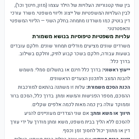
בין שתי קטגוריות: העלויות של הילד עצמו (מזון, חינוך וכו'),
לבין העלויות המשפטיות של ייצוג וליווי משפטי. משרד עורכי
דין בוטיק כמו משרדנו מתמחה בחלק השני — הליווי המשפטי
והאסטרטגי.
עלויות משפטיות טיפוסיות בנושא משמורת
משרדים שונים מציעים מודלים תמחור שונים. חלקם עובדים
בשעות עבודה, חלקם בשכר קבוע לתיק, וחלקם בשילוב.
בדרך כלל:
ייעוץ ראשוני:
בדרך כלל חינם או בתשלום סמלי. משמש
להבנת המצב ולתכנון הצעדים הראשונים.
הכנת הסכם משמורת:
עלות זו משתנה בהתאם למורכבות
ההסכם, מספר הפגישות והמשא ומתן. בדרך כלל, הסכם ברור
וממוקד עולה בין כמה מאות לכמה אלפים שקלים.
תיווך או משא ומתן:
אם שני הצדדים מעוניינים להגיע
להסכם ללא הליך בבית משפט, משא ומתן מודרך על ידי עורך
דין או מתווך יכול לחסוך זמן וכסף.