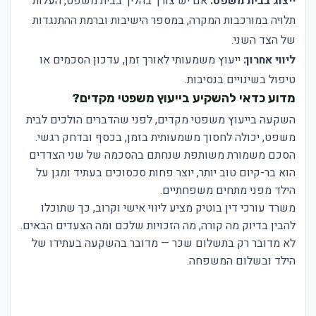
ייצוג בבית משפט:
אם יש צורך בהליך בבית משפט, העלות
תלויה במורכבות המקרה, במספר הישיבות וברמת ההתנגדות
של הצד השני.
ליווי אחרון:
ייעוץ משמעותי לאורך זמן, עדכון הסכמים או
טיפול בשינויים בנסיבות.
מדוע כדאי להשקיע בייעוץ משפטי מקדים?
השקעה בייעוץ משפטי מקדים, לפני שהדברים הולכים לבית
משפט, יכולה לחסוך משמעותית בזמן, בכסף ובדחק רגשי.
הסכם משמורת משותפת שנחתם בהסכמה של שני הצדדים
הוא בר-קיום טוב יותר, יוצר פחות סכסוכים בעתיד ומגן על
הילד מפני מתחים משפחתיים.
משרד עורכי דין בוטיק מציע ליווי אישי וקרוב, כך שתוכלו
להבין בדיוק מה קורה, מה הזכויות שלכם ומה הצעדים הבאים.
לא מדובר רק בתשלום שכר — מדובר בהשקעה בעתידו של
הילד ובשלום המשפחה.