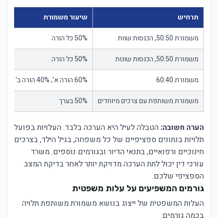
תרחיש
שיעור משמורת
הכ
משמורת 50:50, הכנסות שוות
50% כל הורה
שו
משמורת 50:50, הכנסות שונות
50% כל הורה
הו
משמורת 60:40
60% הורה א', 40% הורה ב'
מש
משמורת משותפת עם צרכים מיוחדים
50% בערך
מש
הערה חשובה:
הטבלה לעיל היא הערכה בלבד. העלויות בפועל
תלויות בנתונים ספציפיים של כל משפחה, בגיל הילד, בצרכים
חינוכיים ורפואיים, בתנאי הדיור ובגורמים נוספים. משרד
עורכי דין יכול לתת הערכה מדויקת יותר לאחר בדיקת המצב
הספציפי שלכם.
גורמים המשפיעים על עלות משפטית
העלות המשפטית של ייצוג בנושא משמורת משותפת תלויה
בכמה גורמים: