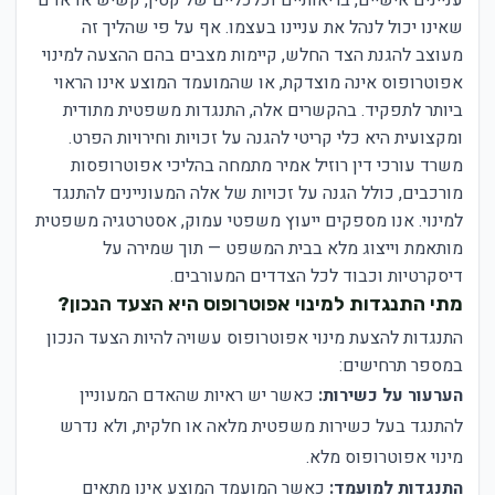
שאינו יכול לנהל את עניינו בעצמו. אף על פי שהליך זה
מעוצב להגנת הצד החלש, קיימות מצבים בהם ההצעה למינוי
אפוטרופוס אינה מוצדקת, או שהמועמד המוצע אינו הראוי
ביותר לתפקיד. בהקשרים אלה, התנגדות משפטית מתודית
ומקצועית היא כלי קריטי להגנה על זכויות וחירויות הפרט.
משרד עורכי דין רוזיל אמיר מתמחה בהליכי אפוטרופסות
מורכבים, כולל הגנה על זכויות של אלה המעוניינים להתנגד
למינוי. אנו מספקים ייעוץ משפטי עמוק, אסטרטגיה משפטית
מותאמת וייצוג מלא בבית המשפט — תוך שמירה על
דיסקרטיות וכבוד לכל הצדדים המעורבים.
מתי התנגדות למינוי אפוטרופוס היא הצעד הנכון?
התנגדות להצעת מינוי אפוטרופוס עשויה להיות הצעד הנכון
במספר תרחישים:
הערעור על כשירות:
כאשר יש ראיות שהאדם המעוניין
להתנגד בעל כשירות משפטית מלאה או חלקית, ולא נדרש
מינוי אפוטרופוס מלא.
התנגדות למועמד:
כאשר המועמד המוצע אינו מתאים