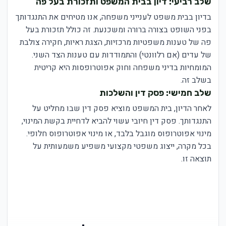
שלב רביעי: דיון בבית המשפט ותזכורת בעל פה
בדיון בבית משפט לענייני משפחה, אנו מטיחים את התנגדותך
בפני השופט בצורה ברורה ומשכנעת. זה כולל תזכורת בעל
פה של טענות משפטיות מרכזיות, הצגת ראיות, חקירה צולבת
של עדים (אם רלוונטי) והתמודדות עם טענות הצד השני.
המומחיות בדיני משפחה וחוק אפוטרופסות היא קריטית
בשלב זה.
שלב חמישי: פסק דין והשלכות
לאחר הדיון, בית המשפט מוציא פסק דין שבו מחליט על
התנגדותך. פסק דין חיובי עשוי להביא לדחיית בקשת המינוי,
מינוי אפוטרופוס מוגבל בלבד, או מינוי אפוטרופוס חלופי.
בכל מקרה, ייצוג משפטי מקצועי משפיע משמעותית על
תוצאה זו.