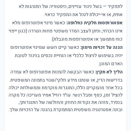
לתפקיד — בשל ניגוד עניינים, היסטוריה של התנהגות לא
אתית, או אי-יכולת לנהל את התפקיד כראוי.
אפוטרופסות חלקית כחלופה:
כאשר מינוי אפוטרופוס מלא
אינו הכרחי, וניתן לעצב הסדר משפטי פחות הטרדה (כגון ייפוי
כוח מתמשך או אפוטרופסות מוגבלת).
הגנה על זכויות מימון:
כאשר קיים חשש שמינוי אפוטרופוס
יהיה בשימוש לניצול כלכלי או הנחיית נכסים בניגוד לטובת
האדם המוגן.
הליך לא תקין:
כאשר הבקשה להמנות אפוטרופוס לא עמדה
בדרישות הדין, או שנתנו מידע חלקי/שגוי בתמונה המשפטית.
בכל אחד מהמקרים הללו, התנגדות מוקדמת וממשולחת יכולה
להציל זמן, כסף וסבל רגשי. עו״ד רוזיל אמיר מעריכה כל מקרה
בנפרד, מזהה את נקודות החוזק והחולשה של התנגדותך,
ובונה אסטרטגיה משפטית המתמקדת בהגנה על הזכויות שלך.