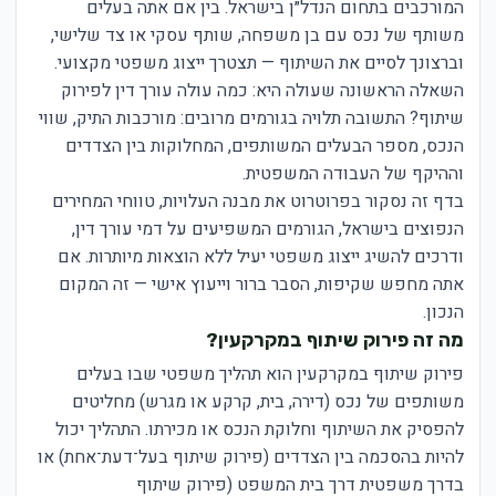
המורכבים בתחום הנדל״ן בישראל. בין אם אתה בעלים
משותף של נכס עם בן משפחה, שותף עסקי או צד שלישי,
וברצונך לסיים את השיתוף — תצטרך ייצוג משפטי מקצועי.
השאלה הראשונה שעולה היא: כמה עולה עורך דין לפירוק
שיתוף? התשובה תלויה בגורמים מרובים: מורכבות התיק, שווי
הנכס, מספר הבעלים המשותפים, המחלוקות בין הצדדים
וההיקף של העבודה המשפטית.
בדף זה נסקור בפרוטרוט את מבנה העלויות, טווחי המחירים
הנפוצים בישראל, הגורמים המשפיעים על דמי עורך דין,
ודרכים להשיג ייצוג משפטי יעיל ללא הוצאות מיותרות. אם
אתה מחפש שקיפות, הסבר ברור וייעוץ אישי — זה המקום
הנכון.
מה זה פירוק שיתוף במקרקעין?
פירוק שיתוף במקרקעין הוא תהליך משפטי שבו בעלים
משותפים של נכס (דירה, בית, קרקע או מגרש) מחליטים
להפסיק את השיתוף וחלוקת הנכס או מכירתו. התהליך יכול
להיות בהסכמה בין הצדדים (פירוק שיתוף בעל־דעת־אחת) או
בדרך משפטית דרך בית המשפט (פירוק שיתוף