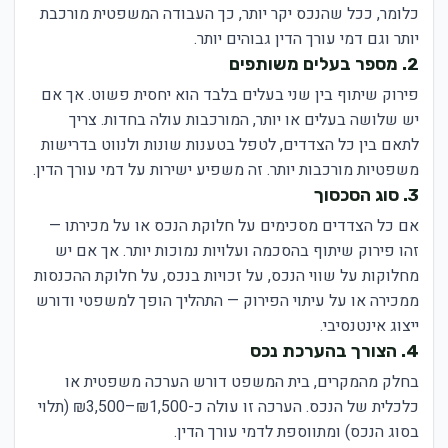
כלומר, ככל שהנכס יקר יותר, כך העבודה המשפטית מורכבת
יותר וגם דמי עורך הדין גבוהים יותר.
2. מספר בעלים משותפים
פירוק שיתוף בין שני בעלים בלבד הוא יחסית פשוט. אך אם
יש שלושה בעלים או יותר, המורכבות עולה בחדות. צריך
לתאם בין כל הצדדים, לטפל בטענות שונות ולנווט בדרישות
משפטיות מורכבות יותר. זה משפיע ישירות על דמי עורך הדין.
3. סוג הסכסוך
אם כל הצדדים מסכימים על חלוקת הנכס או על מכירתו —
זהו פירוק שיתוף בהסכמה ועלויות נמוכות יותר. אך אם יש
מחלוקות על שווי הנכס, על זכויות בנכס, על חלוקת ההכנסות
ממכירה או על עיתוי הפירוק — התהליך הופך למשפטי ודורש
ייצוג אינטנסיבי.
4. הצורך בהערכת נכס
בחלק מהמקרים, בית המשפט דורש הערכה משפטית או
כלכלית של הנכס. הערכה זו עולה כ-₪1,500–₪3,500 (תלוי
בסוג הנכס) ומתווספת לדמי עורך הדין.