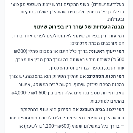
בעל־דעת־שתיים). בשני המקרים נדרש ייצוג משפטי מקצועי
כדי להגן על זכויותיך ולהבטיח שהתהליך ישלם בחוקיות
ובעדלות.
מבנה העלויות של עורך דין בפירוק שיתוף
דמי עורך דין בפירוק שיתוף לא מתחלקים לפריט אחד בודד.
הם מורכבים מכמה מרכיבים:
דמי ייעוץ ראשוני:
בדרך כלל חינם או בסכום סמלי (₪200–
₪500) לשיחת מידע ראשונה בה עורך הדין מבין את מצבך,
שווי הנכס, מספר הצדדים וסוג הסכסוך.
דמי הכנת מסמכים:
אם תהליך הפירוק הוא בהסכמה, יש צורך
בהכנת הסכם פירוק שיתוף, בקשה לבית המשפט, אישור
טאבו וניירות נוספים. דמים אלה נעים בין ₪1,500 ל-₪4,000
בהתאם למורכבות.
דמי ייצוג בבית משפט:
אם הפירוק הוא שנוי במחלוקת
ודורש הליך משפטי, דמי הייצוג יכולים להיות משמעותיים יותר
— בדרך כלל בתשלום שעתי (₪500–₪1,200 לשעה) או