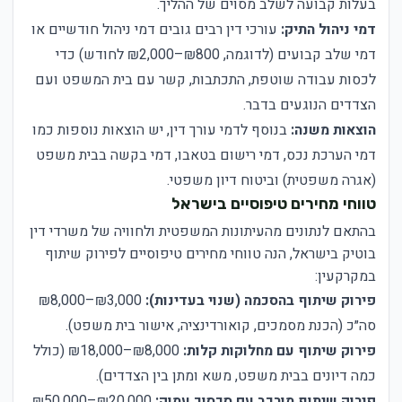
בעלות קבועה לשלב מסוים של ההליך.
דמי ניהול התיק:
עורכי דין רבים גובים דמי ניהול חודשיים או
דמי שלב קבועים (לדוגמה, ₪800–₪2,000 לחודש) כדי
לכסות עבודה שוטפת, התכתבות, קשר עם בית המשפט ועם
הצדדים הנוגעים בדבר.
הוצאות משנה:
בנוסף לדמי עורך דין, יש הוצאות נוספות כמו
דמי הערכת נכס, דמי רישום בטאבו, דמי בקשה בבית משפט
(אגרה משפטית) וביטוח דיון משפטי.
טווחי מחירים טיפוסיים בישראל
בהתאם לנתונים מהעיתונות המשפטית ולחוויה של משרדי דין
בוטיק בישראל, הנה טווחי מחירים טיפוסיים לפירוק שיתוף
במקרקעין:
פירוק שיתוף בהסכמה (שנוי בעדינות):
₪3,000–₪8,000
סה״כ (הכנת מסמכים, קואורדינציה, אישור בית משפט).
פירוק שיתוף עם מחלוקות קלות:
₪8,000–₪18,000 (כולל
כמה דיונים בבית משפט, משא ומתן בין הצדדים).
פירוק שיתוף מורכב עם סכסוך עמוק:
₪20,000–₪50,000