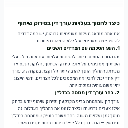
כיצד לחסוך בעלויות עורך דין בפירוק שיתוף
אם אתה מודאג מעלות משפטיות גבוהות, יש כמה דרכים
להשיג ייצוג משפטי יעיל ללא הוצאות מיותרות:
1. השג הסכמה עם הצדדים השניים
זהו הגורם החשוב ביותר להפחתת עלויות. אם אתה וכל בעלי
השיתוף מסכימים על אופן פירוק השיתוף, חלוקת הנכס או
מכירתו, התהליך הופך להרבה יותר זול וקצר. במקרה זה, עורך
דין אחד יכול להכין את המסמכים לכל הצדדים, ודמי הייצוג
יהיו משמעותית נמוכים יותר.
2. בחר עורך דין מנוסה בנדל״ן
עורך דין שמתמחה בדיני מקרקעין ופירוק שיתוף יודע בדיוק
אילו צעדים נדרשים וכיצד לנווט את התהליך בעדלות. זה
חוסך זמן ועלויות משנה. בחר משרד בוטיק שמתמחה בנדל״ן
וגירושין — הם בדרך כלל יעילים יותר ופחות יקרים מאשר