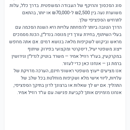
סוג הסכסוך וההיקף של העבודה המשפטית. בדרך כלל, עלות
משוערת נעה בין ₪2,500 ל-₪70,000 או יותר, בהתאם
לתרחיש הספציפי שלך.
הדרך הטובה ביותר להפחתת עלויות היא השגת הסכמה עם
בעלי השיתוף, בחירת עורך דין מנוסה בנדל״ן, הכנת מסמכים
מראש וביקוש לשקיפות מלאה בנושא דמים. אם אתה מחפש
ייצוג משפטי יעיל, דיסקרטי ומקצועי בפירוק שיתוף
במקרקעין, בעו״ד רוזיל אמיר — משרד בוטיק לנדל״ן וגירושין
ברמת גן — אנחנו כאן כדי לעזור.
אנו מציעים ייעוץ משפטי ראשוני חינם, הערכה מדויקת של
עלויות, ליווי אישי מלא ושקיפות מוחלטת בכל שלב של
התהליך. אם יש לך שאלות או ברצונך לדון בתיקך הספציפי,
אנחנו מזמינים אותך לקביעת פגישה עם עו״ד רוזיל אמיר.