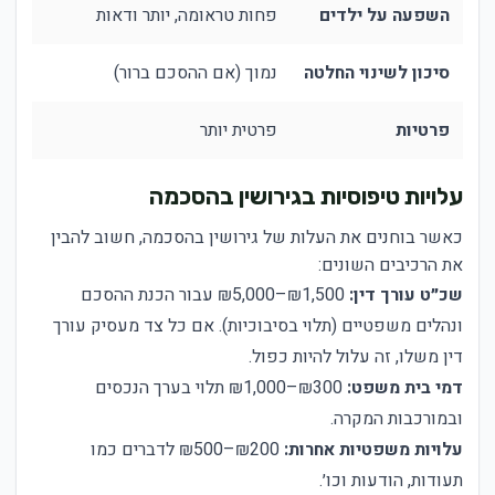
השפעה על ילדים
פחות טראומה, יותר ודאות
טראו
סיכון לשינוי החלטה
נמוך (אם ההסכם ברור)
גבוה
פרטיות
פרטית יותר
פומב
עלויות טיפוסיות בגירושין בהסכמה
כאשר בוחנים את העלות של גירושין בהסכמה, חשוב להבין
את הרכיבים השונים:
שכ״ט עורך דין:
₪1,500–₪5,000 עבור הכנת ההסכם
ונהלים משפטיים (תלוי בסיבוכיות). אם כל צד מעסיק עורך
דין משלו, זה עלול להיות כפול.
דמי בית משפט:
₪300–₪1,000 תלוי בערך הנכסים
ובמורכבות המקרה.
עלויות משפטיות אחרות:
₪200–₪500 לדברים כמו
תעודות, הודעות וכו׳.