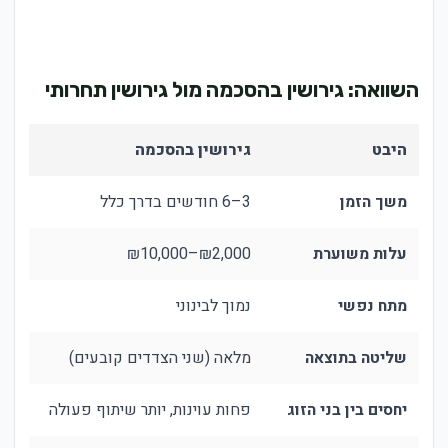
השוואה: גירושין בהסכמה מול גירושין תחרותי
היבט
גירושין בהסכמה
גירו
משך הזמן
3–6 חודשים בדרך כלל
2–5 שנים או יותר
עלות משוערת
₪2,000–₪10,000
00,000+
מתח נפשי
נמוך לבינוני
גבוה
שליטה בתוצאה
מלאה (שני הצדדים קובעים)
בית
יחסים בין בני הזוג
פחות עוינות, יותר שיתוף פעולה
עוינ