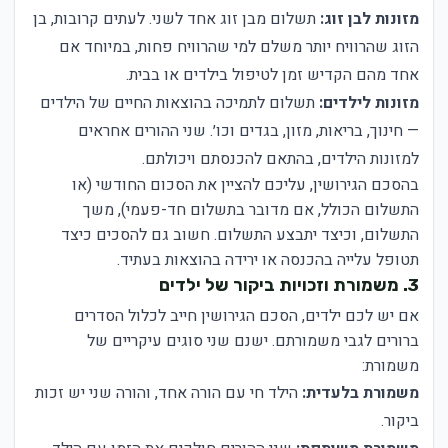
מזונות לבן זוג:
תשלום מבן זוג אחד לשני. לעתים קרובות, בן
הזוג שהרוויח יותר משלם למי שהרוויח פחות, במיוחד אם
אחד מהם הקדיש זמן לטיפול בילדים או בבית.
מזונות לילדים:
תשלום לתמיכה בהוצאות החיים של הילדים
— חינוך, בריאות, מזון, בגדים וכו׳. שני ההורים אחראים
למזונות הילדים, בהתאם להכנסתם ויכולתם.
בהסכם הגירושין, עליכם להציין את הסכום החודשי (או
התשלום הכולל, אם מדובר בתשלום חד-פעמי), משך
התשלום, וכיצד יתבצע התשלום. חשוב גם להסכים כיצד
תטופל עלייה בהכנסה או ירידה בהוצאות בעתיד.
3. משמורת וזכויות ביקור של ילדים
אם יש לכם ילדים, הסכם הגירושין חייב לכלול הסדרים
ברורים לגבי משמורתם. ישנם שני סוגים עיקריים של
משמורת:
משמורת בלעדית:
הילד חי עם הורה אחד, והורה שני יש זכות
ביקור.