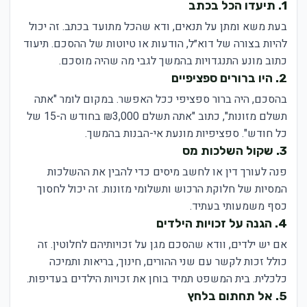
1. תיעדו הכל בכתב
בעת משא ומתן על תנאים, ודא שהכל מתועד בכתב. זה יכול
להיות בצורה של דוא״ל, הודעות או טיוטות של ההסכם. תיעוד
כתוב מונע התנגדויות בהמשך לגבי מה שהיה מוסכם.
2. היו ברורים ספציפיים
בהסכם, היה ברור ספציפי ככל האפשר. במקום לומר "אתה
תשלם מזונות", כתוב "אתה תשלם ₪3,000 בחודש ה-15 של
כל חודש". ספציפיות מונעת אי-הבנות בהמשך.
3. שקול השלכות מס
פנה לעורך דין או לחשב מיסים כדי להבין את ההשלכות
המסיות של חלוקת הרכוש ותשלומי מזונות. זה יכול לחסוך
כסף משמעותי בעתיד.
4. הגנה על זכויות הילדים
אם יש ילדים, וודא שהסכם מגן על זכויותיהם לחלוטין. זה
כולל זכות לקשר עם שני ההורים, חינוך, בריאות ותמיכה
כלכלית. בית המשפט תמיד בוחן את זכויות הילדים בעדיפות.
5. אל תחתום בלחץ