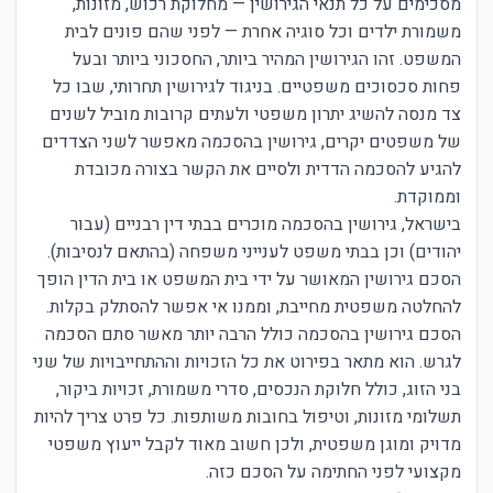
מסכימים על כל תנאי הגירושין — מחלוקת רכוש, מזונות,
משמורת ילדים וכל סוגיה אחרת — לפני שהם פונים לבית
המשפט. זהו הגירושין המהיר ביותר, החסכוני ביותר ובעל
פחות סכסוכים משפטיים. בניגוד לגירושין תחרותי, שבו כל
צד מנסה להשיג יתרון משפטי ולעתים קרובות מוביל לשנים
של משפטים יקרים, גירושין בהסכמה מאפשר לשני הצדדים
להגיע להסכמה הדדית ולסיים את הקשר בצורה מכובדת
וממוקדת.
בישראל, גירושין בהסכמה מוכרים בבתי דין רבניים (עבור
יהודים) וכן בבתי משפט לענייני משפחה (בהתאם לנסיבות).
הסכם גירושין המאושר על ידי בית המשפט או בית הדין הופך
להחלטה משפטית מחייבת, וממנו אי אפשר להסתלק בקלות.
הסכם גירושין בהסכמה כולל הרבה יותר מאשר סתם הסכמה
לגרש. הוא מתאר בפירוט את כל הזכויות וההתחייבויות של שני
בני הזוג, כולל חלוקת הנכסים, סדרי משמורת, זכויות ביקור,
תשלומי מזונות, וטיפול בחובות משותפות. כל פרט צריך להיות
מדויק ומוגן משפטית, ולכן חשוב מאוד לקבל ייעוץ משפטי
מקצועי לפני החתימה על הסכם כזה.