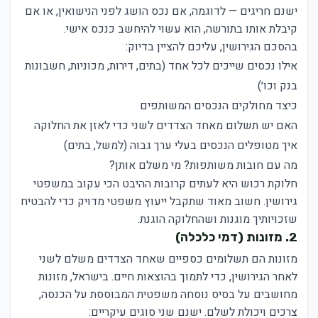
ישנם חריגים — לדוגמה, אם נכס הושג לפני הנישואין, או אם
קיבלת אותו בתורשה, הוא עשוי להיחשב כנכס אישי.
בהסכם הגירושין, עליכם להציין בדיוק:
אילו נכסים שייכים לכל אחד (בתים, דירות, מכוניות, חשבונות
בנק וכו׳)
כיצד מחולקים הנכסים המשותפים
האם יש תשלום מאחד הצדדים לשני כדי לאזן את החלוקה
איך מטופלים הנכסים בעלי ערך גבוה (למשל, בתים)
מה עם חובות משותפות? מי משלם אותן?
חלוקת רכוש היא לעתים קרובות ההיבט הכי עקוב במשפטי
גירושין. חשוב מאוד שתקבל ייעוץ משפטי מדויק כדי להבטיח
שזכויותיך מוגנות ושהחלוקה הוגנת.
2. מזונות (דמי כלכלה)
מזונות הם תשלומים כספיים שאחד הצדדים משלם לשני
לאחר הגירושין, כדי לתמוך בהוצאות חיים. בישראל, מזונות
מחושבים על בסיס נוסחה משפטית המבוססת על הכנסה,
צרכים ויכולת לשלם. ישנם שני סוגים עיקריים: