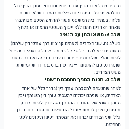
מבטיח שכל אחד מבין את זכויותיו וחובותיו. עורך הדין יכול
גם להצביע על בעיות פוטנציאליות בהסכם שלא חשבת
עליהן. בעתיד, בית המשפט עשוי להדחיק הסכם אם יתברר
שאחד הצדדים חתם ללא ייעוץ משפטי מתאים או בלחץ.
שלב 3: משא ומתן על תנאים
בשלב זה, שני הצדדים (לעתים קרובות דרך עורכי דין שלהם)
משתפים פעולה כדי להגיע להסכמה על כל הנושאים. זה יכול
להיות תהליך של מספר שיחות וצעדים קדימה ואחורה. חשוב
שתהיו נכונים להתפשר — גירושין בהסכמה דורש גמישות
משני הצדדים.
שלב 4: הכנת מסמך ההסכם הרשמי
לאחר שהגעתם להסכמה, עורך דין (בדרך כלל של אחד
הצדדים, או שניהם יכולים להעסיק עורך דין משותף) יכין
מסמך רשמי של ההסכם. המסמך הזה צריך להיות מדויק
ומפורט, וצריך לכסות את כל הנושאים שדנתם בהם. בדרך
כלל, שני הצדדים יבדקו את המסמך ויעשו תיקונים לפני
החתימה.